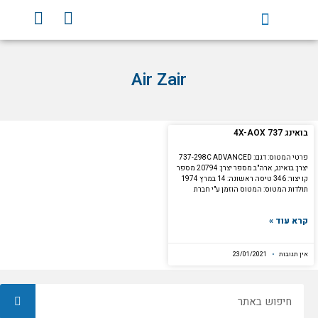
וג
Y
F
וכן
o
a
u
c
t
e
Air Zair
u
b
b
o
e
o
k
בואינג 737 4X-AOX
פרטי המטוס: דגם: 737-298C ADVANCED
יצרן: בואינג, ארה"ב מספר יצרן: 20794 מספר
קו יצור: 346 טיסה ראשונה: 14 במרץ 1974
תולדות המטוס: המטוס הוזמן ע"י חברת
קרא עוד »
אין תגובות
23/01/2021
חיפוש