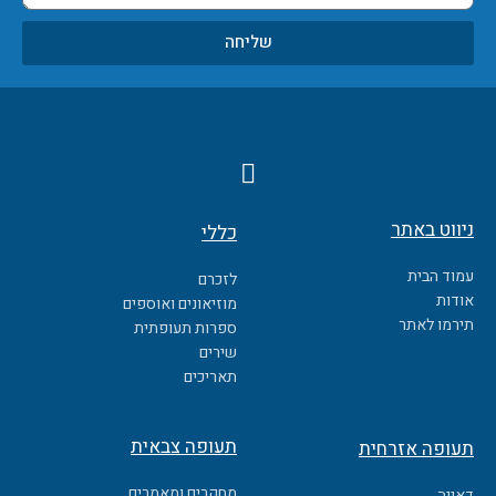
שליחה
F
a
c
ניווט באתר
כללי
e
b
עמוד הבית
לזכרם
o
אודות
מוזיאונים ואוספים
o
תירמו לאתר
ספרות תעופתית
k
שירים
תאריכים
תעופה צבאית
תעופה אזרחית
מחקרים ומאמרים
דאייה