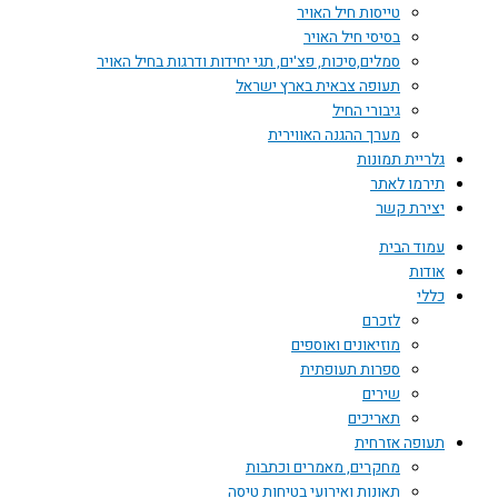
טייסות חיל האויר
בסיסי חיל האויר
סמלים,סיכות, פצ'ים, תגי יחידות ודרגות בחיל האויר
תעופה צבאית בארץ ישראל
גיבורי החיל
מערך ההגנה האווירית
גלריית תמונות
תירמו לאתר
יצירת קשר
עמוד הבית
אודות
כללי
לזכרם
מוזיאונים ואוספים
ספרות תעופתית
שירים
תאריכים
תעופה אזרחית
מחקרים, מאמרים וכתבות
תאונות ואירועי בטיחות טיסה