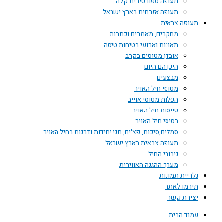
תעופה ספורטיבית קלה
תעופה אזרחית בארץ ישראל
תעופה צבאית
מחקרים, מאמרים וכתבות
תאונות וארועי בטיחות טיסה
אובדן מטוסים בקרב
היכן הם היום
מבצעים
מטוסי חיל האויר
הפלות מטוסי אוייב
טייסות חיל האויר
בסיסי חיל האויר
סמלים,סיכות, פצ'ים, תגי יחידות ודרגות בחיל האויר
תעופה צבאית בארץ ישראל
גיבורי החיל
מערך ההגנה האווירית
גלריית תמונות
תירמו לאתר
יצירת קשר
עמוד הבית