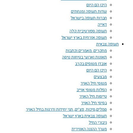
היכן הם היום
שדות תעופה ומנחתים
חברות תעופה בישראל
דאייה
תעופה ספורטיבית קלה
תעופה אזרחית בארץ ישראל
תעופה צבאית
מחקרים, מאמרים וכתבות
תאונות וארועי בטיחות טיסה
אובדן מטוסים בקרב
היכן הם היום
מבצעים
מטוסי חיל האויר
הפלות מטוסי אוייב
טייסות חיל האויר
בסיסי חיל האויר
סמלים,סיכות, פצ'ים, תגי יחידות ודרגות בחיל האויר
תעופה צבאית בארץ ישראל
גיבורי החיל
מערך ההגנה האווירית