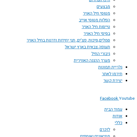
היכן הם היום
מבצעים
מטוסי חיל האויר
הפלות מטוסי אוייב
טייסות חיל האויר
בסיסי חיל האויר
סמלים,סיכות, פצ'ים, תגי יחידות ודרגות בחיל האויר
תעופה צבאית בארץ ישראל
גיבורי החיל
מערך ההגנה האווירית
גלריית תמונות
תירמו לאתר
יצירת קשר
Facebook
Youtube
עמוד הבית
אודות
כללי
לזכרם
מוזיאונים ואוספים