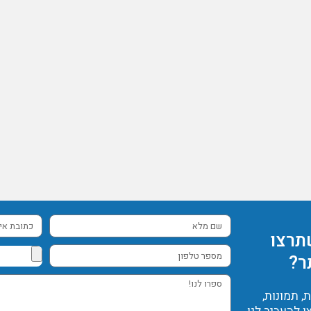
שם
כתובת
תרצו
מלא
אימייל
מספר
ר?
טלפון
ספרו
 תמונות,
לנו!