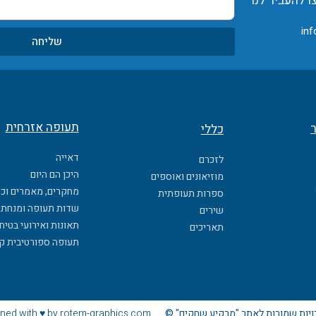
ו להעביר לנו
inf
שליחה
תעופה אזרחית
ר
כללי
דאייה
לזכרם
היכן הם היום
מוזיאונים ואוספים
מחקרים, מאמרים וכ
ספרות תעופתית
שדות תעופה ומנחתי
שירים
תאונות ואירועי בטיח
תאריכים
תעופה ספורטיבית ק
ויות שמורות לאתר "מרקיע שחקים" ©
ned with ♥ by rotem-graphics.com