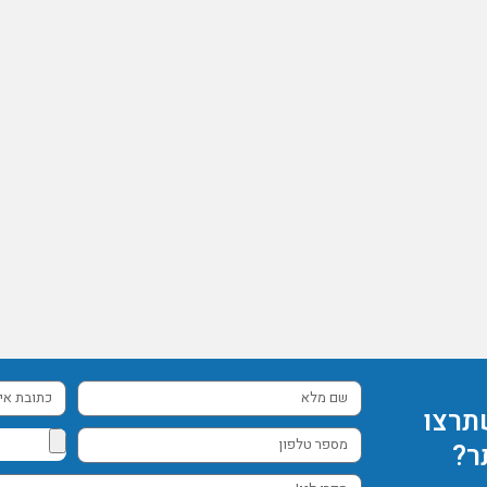
שם
כתובת
תרצו
מלא
אימייל
מספר
ר?
טלפון
ספרו