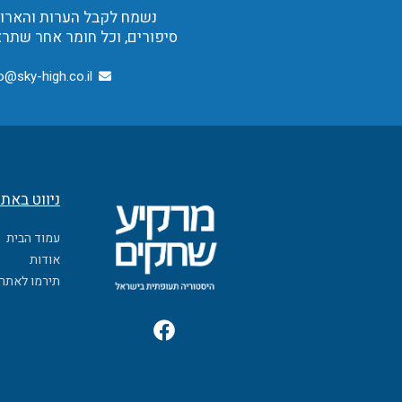
נשמח לקבל הערות והארות,
סיפורים, וכל חומר אחר שתרצ
o@sky-high.co.il
ניווט באת
עמוד הבית
אודות
תירמו לאתר
F
a
c
e