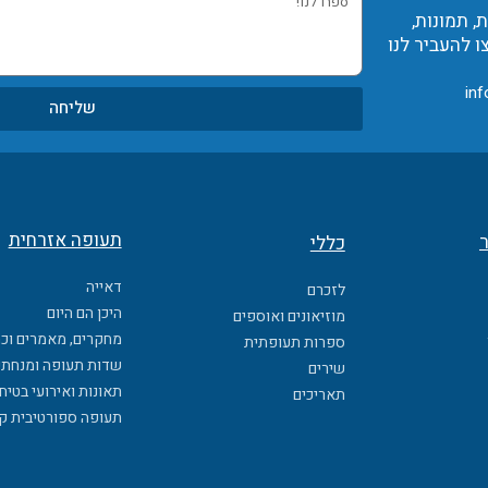
 תמונות,
לנו!
ו להעביר לנו
inf
שליחה
תעופה אזרחית
ר
כללי
דאייה
לזכרם
היכן הם היום
מוזיאונים ואוספים
מחקרים, מאמרים וכ
ספרות תעופתית
שדות תעופה ומנחתי
שירים
תאונות ואירועי בטיח
תאריכים
תעופה ספורטיבית ק