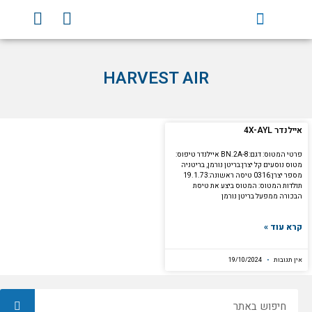
וג
Y
F
וכן
o
a
u
c
t
e
HARVEST AIR
u
b
b
o
e
o
k
איילנדר 4X-AYL
פרטי המטוס: דגם:BN.2A-8 איילנדר טיפוס:
מטוס נוסעים קל יצרן:בריטן נורמן, בריטניה
מספר יצרן:0316 טיסה ראשונה:19.1.73
תולדות המטוס: המטוס ביצע את טיסת
הבכורה ממפעל בריטן נורמן
קרא עוד »
אין תגובות
19/10/2024
חיפוש