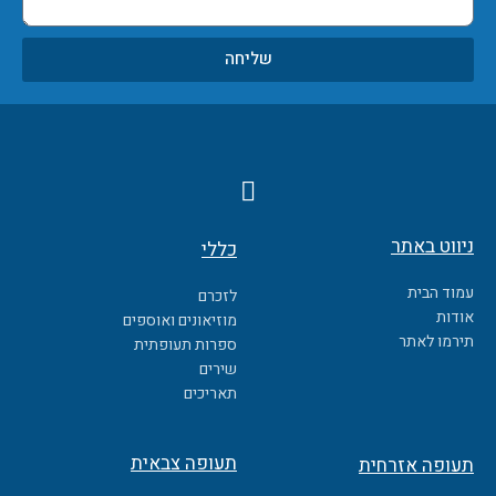
שליחה
F
a
c
ניווט באתר
כללי
e
b
עמוד הבית
לזכרם
o
אודות
מוזיאונים ואוספים
o
תירמו לאתר
ספרות תעופתית
k
שירים
תאריכים
תעופה צבאית
תעופה אזרחית