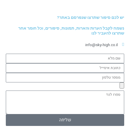
יש לכם סיפור שתרצו שנפרסם באתר?
נשמח לקבל הערות והארות, תמונות, סיפורים, וכל חומר אחר
שתרצו להעביר לנו
info@sky-high.co.il
שם
מלא
כתובת
אימייל
מספר
טלפון
ספרו
לנו!
שליחה