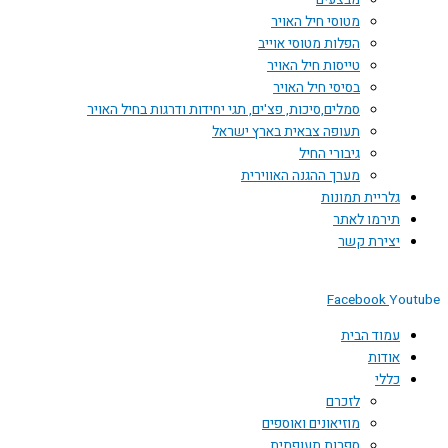
מבצעים
מטוסי חיל האויר
הפלות מטוסי אוייב
טייסות חיל האויר
בסיסי חיל האויר
סמלים,סיכות, פצ'ים, תגי יחידות ודרגות בחיל האויר
תעופה צבאית בארץ ישראל
גיבורי החיל
מערך ההגנה האווירית
גלריית תמונות
תירמו לאתר
יצירת קשר
Facebook
Youtube
עמוד הבית
אודות
כללי
לזכרם
מוזיאונים ואוספים
ספרות תעופתית