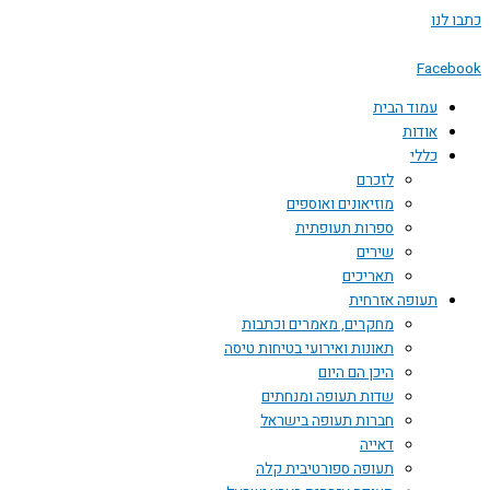
דילוג
כתבו לנו
לתוכן
Facebook
עמוד הבית
אודות
כללי
לזכרם
מוזיאונים ואוספים
ספרות תעופתית
שירים
תאריכים
תעופה אזרחית
מחקרים, מאמרים וכתבות
תאונות ואירועי בטיחות טיסה
היכן הם היום
שדות תעופה ומנחתים
חברות תעופה בישראל
דאייה
תעופה ספורטיבית קלה