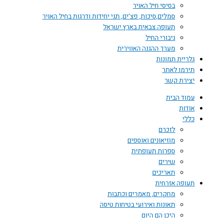
בסיסי חיל האויר
סמלים,סיכות, פצ'ים, תגי יחידות ודרגות בחיל האויר
תעופה צבאית בארץ ישראל
גיבורי החיל
מערך ההגנה האווירית
גלריית תמונות
תירמו לאתר
יצירת קשר
עמוד הבית
אודות
כללי
לזכרם
מוזיאונים ואוספים
ספרות תעופתית
שירים
תאריכים
תעופה אזרחית
מחקרים, מאמרים וכתבות
תאונות ואירועי בטיחות טיסה
היכן הם היום