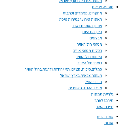
תעופה אזרחית בארץ ישראל
תעופה צבאית
מחקרים, מאמרים וכתבות
תאונות וארועי בטיחות טיסה
אובדן מטוסים בקרב
היכן הם היום
מבצעים
מטוסי חיל האויר
הפלות מטוסי אוייב
טייסות חיל האויר
בסיסי חיל האויר
סמלים,סיכות, פצ'ים, תגי יחידות ודרגות בחיל האויר
תעופה צבאית בארץ ישראל
גיבורי החיל
מערך ההגנה האווירית
גלריית תמונות
תירמו לאתר
יצירת קשר
עמוד הבית
אודות