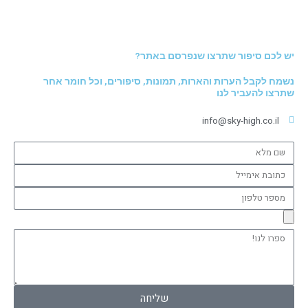
יש לכם סיפור שתרצו שנפרסם באתר?
נשמח לקבל הערות והארות, תמונות, סיפורים, וכל חומר אחר
שתרצו להעביר לנו
info@sky-high.co.il
שם
מלא
כתובת
אימייל
מספר
טלפון
ספרו
לנו!
שליחה