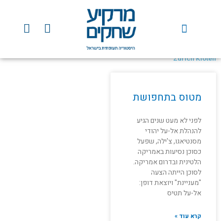
ילוג
תוכן
Y
F
o
a
u
c
t
e
Zurich Kloten
u
b
b
o
e
o
מטוס בתחפושת
k
לפני לא מעט שנים הגיע
להנהלת אל-על יהודי
מסנטיאגו, צ'ילה, שפעל
כסוכן נסיעות באמריקה
הלטינית ובדרום אמריקה.
לסוכן הייתה הצעה
"מעניינת" ויוצאת דופן:
אל-על תטיס
קרא עוד »