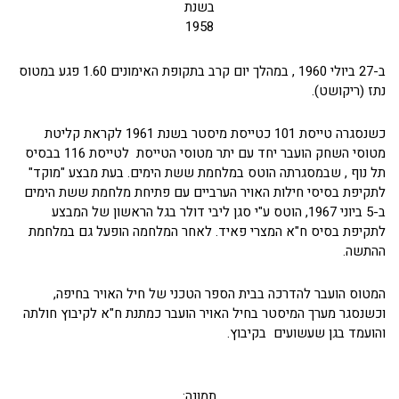
בשנת
1958
ב-27 ביולי 1960 , במהלך יום קרב בתקופת האימונים 1.60 פגע במטוס
נתז (ריקושט).
כשנסגרה טייסת 101 כטייסת מיסטר בשנת 1961 לקראת קליטת
מטוסי השחק הועבר יחד עם יתר מטוסי הטייסת לטייסת 116 בבסיס
תל נוף , שבמסגרתה הוטס במלחמת ששת הימים. בעת מבצע "מוקד"
לתקיפת בסיסי חילות האויר הערביים עם פתיחת מלחמת ששת הימים
ב-5 ביוני 1967, הוטס ע"י סגן ליבי דולר בגל הראשון של המבצע
לתקיפת בסיס ח"א המצרי פאיד. לאחר המלחמה הופעל גם במלחמת
ההתשה.
המטוס הועבר להדרכה בבית הספר הטכני של חיל האויר בחיפה,
וכשנסגר מערך המיסטר בחיל האויר הועבר כמתנת ח"א לקיבוץ חולתה
והועמד בגן שעשועים בקיבוץ.
תמונה: