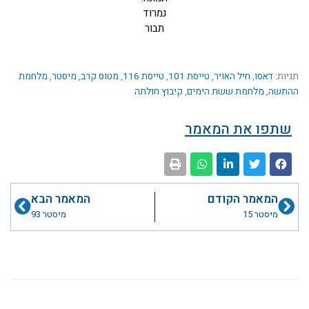
נמרוד
תבור
תגיות:
דאסו
,
חיל האויר
,
טייסת 101
,
טייסת 116
,
מטוס קרב
,
מיסטר
,
מלחמת
ההתשה
,
מלחמת ששת הימים
,
קיבוץ חולתה
שתפו את המאמר
קודם
הבא
המאמר הקודם
המאמר הבא
מיסטר 15
מיסטר 93