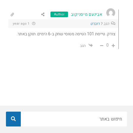
אבינעם מיסניקוב
Author
הגב ל
רוברט
1 year ago
צודק. טייסת 101 הטיסה מטוסי שחק ב-6 הימים. תוקן באתר.
0
הגב
חיפוש