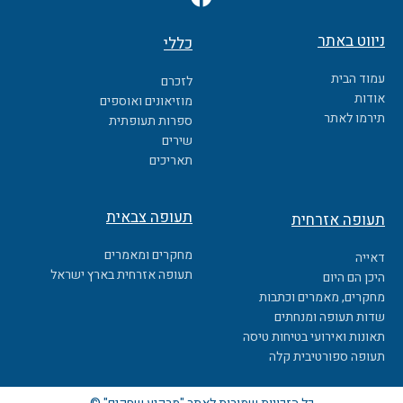
a
c
ניווט באתר
כללי
e
b
עמוד הבית
לזכרם
o
אודות
מוזיאונים ואוספים
o
תירמו לאתר
ספרות תעופתית
k
שירים
תאריכים
תעופה צבאית
תעופה אזרחית
מחקרים ומאמרים
דאייה
תעופה אזרחית בארץ ישראל
היכן הם היום
מחקרים, מאמרים וכתבות
שדות תעופה ומנחתים
תאונות ואירועי בטיחות טיסה
תעופה ספורטיבית קלה