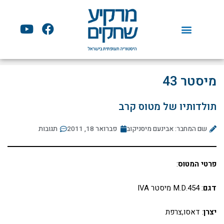
ילוג
תוכן
Y
F
o
a
u
c
t
e
u
b
מיסטר 43
b
o
e
o
תולדותיו של מטוס קרב
k
שם המחבר: אבינעם מיסניקוב
פברואר 18, 2011
תגובות
פרטי המטוס
:
דגם
: M.D.454 מיסטר IVA
יצרן
: דאסו,צרפת