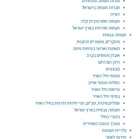
שדות תעופה ומנחתים
חברות תעופה בישראל
דאייה
תעופה ספורטיבית קלה
תעופה אזרחית בארץ ישראל
תעופה צבאית
מחקרים, מאמרים וכתבות
תאונות וארועי בטיחות טיסה
אובדן מטוסים בקרב
היכן הם היום
מבצעים
מטוסי חיל האויר
הפלות מטוסי אוייב
טייסות חיל האויר
בסיסי חיל האויר
סמלים,סיכות, פצ'ים, תגי יחידות ודרגות בחיל האויר
תעופה צבאית בארץ ישראל
גיבורי החיל
מערך ההגנה האווירית
גלריית תמונות
תירמו לאתר