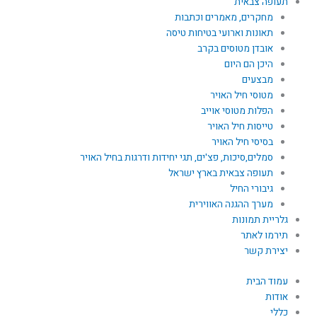
תעופה צבאית
מחקרים, מאמרים וכתבות
תאונות וארועי בטיחות טיסה
אובדן מטוסים בקרב
היכן הם היום
מבצעים
מטוסי חיל האויר
הפלות מטוסי אוייב
טייסות חיל האויר
בסיסי חיל האויר
סמלים,סיכות, פצ'ים, תגי יחידות ודרגות בחיל האויר
תעופה צבאית בארץ ישראל
גיבורי החיל
מערך ההגנה האווירית
גלריית תמונות
תירמו לאתר
יצירת קשר
עמוד הבית
אודות
כללי