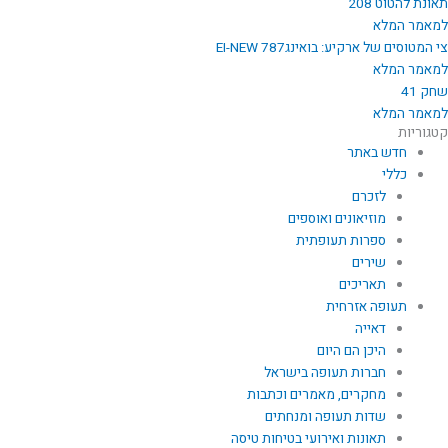
תאונת להטוט 208
למאמר המלא
צי המטוסים של ארקיע: בואינג787 EI-NEW
למאמר המלא
שחק 41
למאמר המלא
קטגוריות
חדש באתר
כללי
לזכרם
מוזיאונים ואוספים
ספרות תעופתית
שירים
תאריכים
תעופה אזרחית
דאייה
היכן הם היום
חברות תעופה בישראל
מחקרים, מאמרים וכתבות
שדות תעופה ומנחתים
תאונות ואירועי בטיחות טיסה