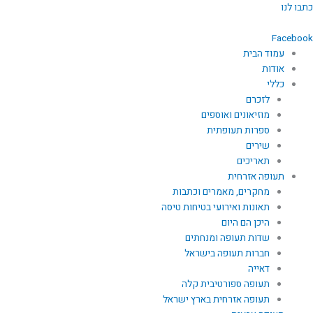
ילוג
כתבו לנו
תוכן
Facebook
עמוד הבית
אודות
כללי
לזכרם
מוזיאונים ואוספים
ספרות תעופתית
שירים
תאריכים
תעופה אזרחית
מחקרים, מאמרים וכתבות
תאונות ואירועי בטיחות טיסה
היכן הם היום
שדות תעופה ומנחתים
חברות תעופה בישראל
דאייה
תעופה ספורטיבית קלה
תעופה אזרחית בארץ ישראל