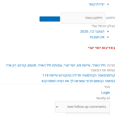
יצירת קשר
חיפוש
הבלון הכחול שלי
דצמבר 12, 2020
אין תגובות
באדיבות יוסי יערי
תגיות:
חיל האויר
,
טייסת 69
,
יוסי יערי
,
עמותת חיל האויר
,
פנטום
,
קורנס
,
רון ארד
שתפו את המאמר
קודם
המאמר הקודם
שיר פרידה מהקורנס טייסת 119
המאמר הבא
אם תרצי שאראה לך את המיג האפור
הבא
מנוי
Login
Notify of