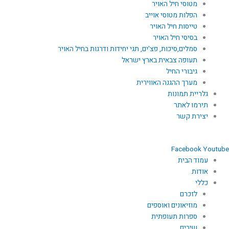
מטוסי חיל האויר
הפלות מטוסי אוייב
טייסות חיל האויר
בסיסי חיל האויר
סמלים,סיכות, פצ'ים, תגי יחידות ודרגות בחיל האויר
תעופה צבאית בארץ ישראל
גיבורי החיל
מערך ההגנה האווירית
גלריית תמונות
תירמו לאתר
יצירת קשר
Facebook
Youtube
עמוד הבית
אודות
כללי
לזכרם
מוזיאונים ואוספים
ספרות תעופתית
שירים