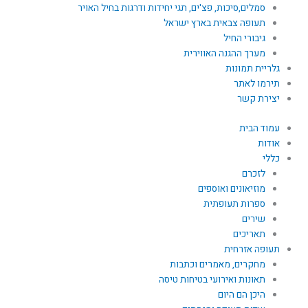
סמלים,סיכות, פצ'ים, תגי יחידות ודרגות בחיל האויר
תעופה צבאית בארץ ישראל
גיבורי החיל
מערך ההגנה האווירית
גלריית תמונות
תירמו לאתר
יצירת קשר
עמוד הבית
אודות
כללי
לזכרם
מוזיאונים ואוספים
ספרות תעופתית
שירים
תאריכים
תעופה אזרחית
מחקרים, מאמרים וכתבות
תאונות ואירועי בטיחות טיסה
היכן הם היום