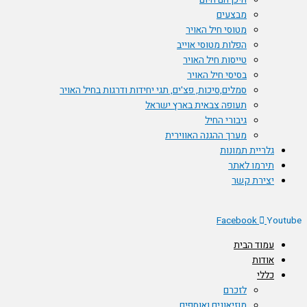
היכן הם היום
מבצעים
מטוסי חיל האויר
הפלות מטוסי אוייב
טייסות חיל האויר
בסיסי חיל האויר
סמלים,סיכות, פצ'ים, תגי יחידות ודרגות בחיל האויר
תעופה צבאית בארץ ישראל
גיבורי החיל
מערך ההגנה האווירית
גלריית תמונות
תירמו לאתר
יצירת קשר
Facebook
You
עמוד הבית
אודות
כללי
לזכרם
מוזיאונים ואוספים