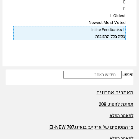
Oldest
Newest
Most Voted
Inline Feedbacks
צפה בכל התגובות
פוש
מרים אחרונים
נת להטוט 208
אמר המלא
המטוסים של ארקיע: בואינג787 EI-NEW
אמר המלא