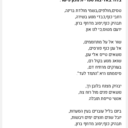
וד.באדיבות ספריית מכון פישר.
ים,חולפים,בשמי מולדת ברינה,
בי כנף,כבדי מנוע בשירה,
היק כנף,יסוב מדחף ברון,
עם מטוס,כי לנו און.
ר אל על מתרוממים,
 ענן כנף פורסים,
שאים טייס אלי ענן,
אג מנוע בקול רם,
ורקים מרתיח דם,
סמתנו היא:"התמד לעד".
היק מצנח בלובן רך,
שאים פנים מול רוח צח,
שי טייסת תובלה.
ום בליל עוברים בעין הסערות,
בל שנים חוצים ימים ויבשות,
היק כנף,יסוב מדחף ברון,