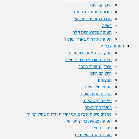
היכן הם היום
שדות תעופה ומנחתים
חברות תעופה בישראל
דאייה
תעופה ספורטיבית קלה
תעופה אזרחית בארץ ישראל
תעופה צבאית
מחקרים, מאמרים וכתבות
תאונות וארועי בטיחות טיסה
אובדן מטוסים בקרב
היכן הם היום
מבצעים
מטוסי חיל האויר
הפלות מטוסי אוייב
טייסות חיל האויר
בסיסי חיל האויר
סמלים,סיכות, פצ'ים, תגי יחידות ודרגות בחיל האויר
תעופה צבאית בארץ ישראל
גיבורי החיל
מערך ההגנה האווירית