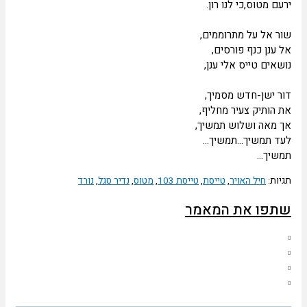
עם מטוס,כי לנו רון.
ר אל על מתרוממים,
 ענן כנף פורסים,
שאים טייס אלי ענן,
ר ישן-חדש מסמיך,
 הותיק צעיר מחליף,
 מאה ושלוש תמשיך,
ד תמשיך…תמשיך…
שיך…
יות:
חיל האויר
,
טייסת
,
טייסת 103
,
מטוס
,
נדיר סגל
,
נורד
תפו את המאמר