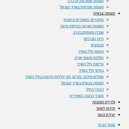
תעופה ספורטיבית קלה
תעופה אזרחית בארץ ישראל
תעופה צבאית
מחקרים, מאמרים וכתבות
תאונות וארועי בטיחות טיסה
אובדן מטוסים בקרב
היכן הם היום
מבצעים
מטוסי חיל האויר
הפלות מטוסי אוייב
טייסות חיל האויר
בסיסי חיל האויר
סמלים,סיכות, פצ'ים, תגי יחידות ודרגות בחיל האויר
תעופה צבאית בארץ ישראל
גיבורי החיל
מערך ההגנה האווירית
גלריית תמונות
תירמו לאתר
יצירת קשר
עמוד הבית