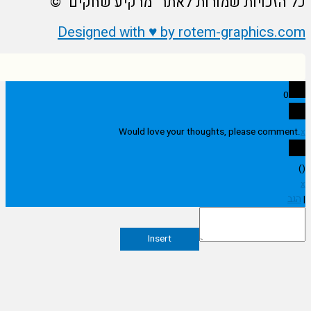
הזכויות שמורות לאתר "מרקיע שחקים" ©
Designed with ♥ by rotem-graphics.
0
Would love your thoughts, please comme
Insert