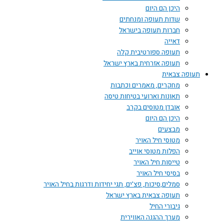
היכן הם היום
שדות תעופה ומנחתים
חברות תעופה בישראל
דאייה
תעופה ספורטיבית קלה
תעופה אזרחית בארץ ישראל
תעופה צבאית
מחקרים, מאמרים וכתבות
תאונות וארועי בטיחות טיסה
אובדן מטוסים בקרב
היכן הם היום
מבצעים
מטוסי חיל האויר
הפלות מטוסי אוייב
טייסות חיל האויר
בסיסי חיל האויר
סמלים,סיכות, פצ'ים, תגי יחידות ודרגות בחיל האויר
תעופה צבאית בארץ ישראל
גיבורי החיל
מערך ההגנה האווירית