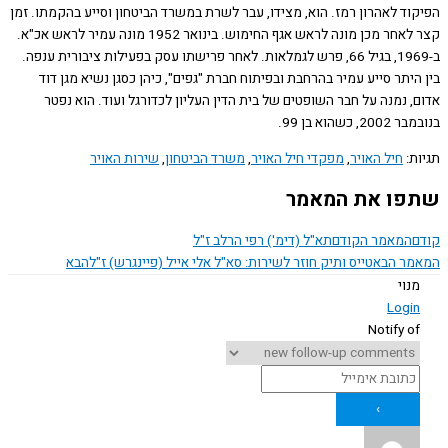
וד לאהרון רמז. הוא, מצידו, עבר לשרת במשרד הביטחון וסייע בהקמתו. זמן
קצר לאחר מכן מונה לראש אגף החימוש. בינואר 1952 מונה עמיר לראש אכ"א.
ב-1969, בגיל 66, פרש לגמלאות. לאחר פרישתו עסק בפעילות ציבורית ענפה.
יתר סייע עמיר בהרחבת ובפיתוח חברת "גפים", כיהן כסגן נשיא מגן דוד
 נמנה על חבר השופטים של בית הדין העליון לכדורגל ועוד. הוא נפטר
 כשהוא בן 99.
ת:
חיל האויר
,
מפקדי חיל האויר
,
משרד הביטחון
,
שירות האויר
ו את המאמר
המאמר הקודם
תא"ל (דימ') רפי הרלב ז"ל
ר הבא
טייס ותיק חוזר לשירות: סא"ל אלי אייל (פיינגרש) ז"ל
הבא
נוי
Logi
Notify o