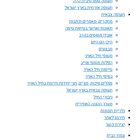
תעופה ספורטיבית קלה
תעופה אזרחית בארץ ישראל
תעופה צבאית
מחקרים, מאמרים וכתבות
תאונות וארועי בטיחות טיסה
אובדן מטוסים בקרב
היכן הם היום
מבצעים
מטוסי חיל האויר
הפלות מטוסי אוייב
טייסות חיל האויר
בסיסי חיל האויר
סמלים,סיכות, פצ'ים, תגי יחידות ודרגות בחיל האויר
תעופה צבאית בארץ ישראל
גיבורי החיל
מערך ההגנה האווירית
גלריית תמונות
תירמו לאתר
יצירת קשר
עמוד הבית