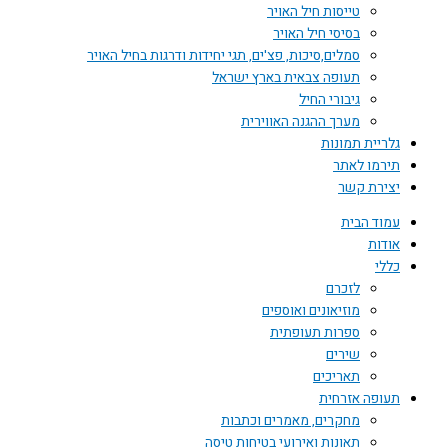
טייסות חיל האויר
בסיסי חיל האויר
סמלים,סיכות, פצ'ים, תגי יחידות ודרגות בחיל האויר
תעופה צבאית בארץ ישראל
גיבורי החיל
מערך ההגנה האווירית
גלריית תמונות
תירמו לאתר
יצירת קשר
עמוד הבית
אודות
כללי
לזכרם
מוזיאונים ואוספים
ספרות תעופתית
שירים
תאריכים
תעופה אזרחית
מחקרים, מאמרים וכתבות
תאונות ואירועי בטיחות טיסה