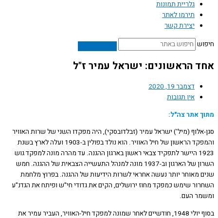
גלריית תמונות
תירמו לאתר
יצירת קשר
ש
 הראשונים: ישראל עמיר ז"ל
דצמבר 19, 2020
אין תגובות
 אתר צה"ל:
אלוף (מיל') ישראל עמיר (זבלדובסקי), היה מפקדו השני של שרות האוויר
והמפקד הראשון של חיל האוויר. הוא נולד בפולין ב-1903 ועלה לארץ בשנת
1923 היישר לתפקיד צבאי ראשון בארגון ההגנה. עד מהרה מונה למפקד גוש
השרון של הארגון וב-1937 מונה למנהל התעשייה הצבאית של ההגנה. חמש
 מאוחר יותר נעשה אחראי לשרות הידיעות של ההגנה. בפרוץ מלחמת
ור שימש כמפקד מחוז ירושלים, הקים את גדודי חי"ש ופיתח את הגדנ"ע
ר העם.
בסוף יולי 1948, חודשיים לאחר שמונה למפקד חיל-האוויר, העביר עמיר את