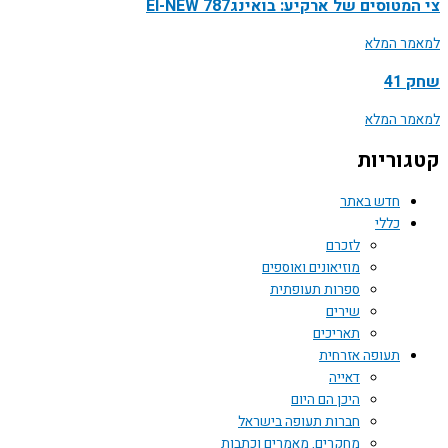
טוסים של ארקיע: בואינג787 EI-NEW
ר המלא
41
ר המלא
וריות
חדש באתר
כללי
לזכרם
מוזיאונים ואוספים
ספרות תעופתית
שירים
תאריכים
תעופה אזרחית
דאייה
היכן הם היום
חברות תעופה בישראל
מחקרים, מאמרים וכתבות