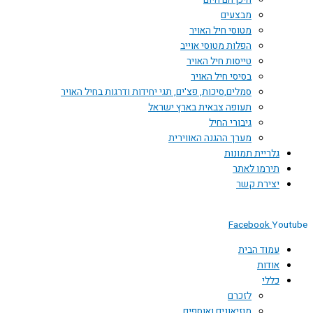
היכן הם היום
מבצעים
מטוסי חיל האויר
הפלות מטוסי אוייב
טייסות חיל האויר
בסיסי חיל האויר
סמלים,סיכות, פצ'ים, תגי יחידות ודרגות בחיל האויר
תעופה צבאית בארץ ישראל
גיבורי החיל
מערך ההגנה האווירית
גלריית תמונות
תירמו לאתר
יצירת קשר
Facebook
You
עמוד הבית
אודות
כללי
לזכרם
מוזיאונים ואוספים