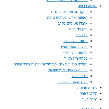
תעופה אזרחית בארץ ישראל
תעופה צבאית
מחקרים, מאמרים וכתבות
תאונות וארועי בטיחות טיסה
אובדן מטוסים בקרב
היכן הם היום
מבצעים
מטוסי חיל האויר
הפלות מטוסי אוייב
טייסות חיל האויר
בסיסי חיל האויר
סמלים,סיכות, פצ'ים, תגי יחידות ודרגות בחיל האויר
תעופה צבאית בארץ ישראל
גיבורי החיל
מערך ההגנה האווירית
גלריית תמונות
תירמו לאתר
יצירת קשר
עמוד הבית