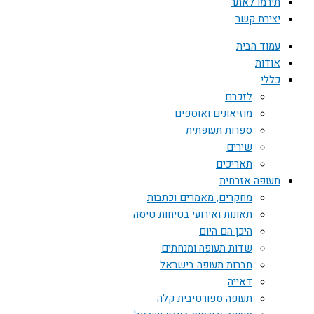
תירמו לאתר
יצירת קשר
עמוד הבית
אודות
כללי
לזכרם
מוזיאונים ואוספים
ספרות תעופתית
שירים
תאריכים
תעופה אזרחית
מחקרים, מאמרים וכתבות
תאונות ואירועי בטיחות טיסה
היכן הם היום
שדות תעופה ומנחתים
חברות תעופה בישראל
דאייה
תעופה ספורטיבית קלה