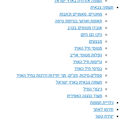
תעופה אזרחית בארץ ישראל
תעופה צבאית
מחקרים, מאמרים וכתבות
תאונות וארועי בטיחות טיסה
אובדן מטוסים בקרב
היכן הם היום
מבצעים
מטוסי חיל האויר
הפלות מטוסי אוייב
טייסות חיל האויר
בסיסי חיל האויר
סמלים,סיכות, פצ'ים, תגי יחידות ודרגות בחיל האויר
תעופה צבאית בארץ ישראל
גיבורי החיל
מערך ההגנה האווירית
גלריית תמונות
תירמו לאתר
יצירת קשר