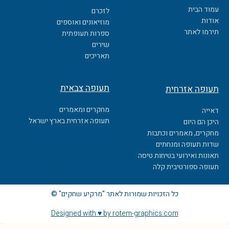
b
עמוד הבית
לזכרם
o
אודות
מוזיאונים ואוספים
o
תירמו לאתר
ספרות תעופתית
k
שירים
תאריכים
תעופה צבאית
תעופה אזרחית
מחקרים ומאמרים
דאייה
תעופה אזרחית בארץ ישראל
היכן הם היום
מחקרים, מאמרים וכתבות
שדות תעופה ומנחתים
תאונות ואירועי בטיחות טיסה
תעופה ספורטיבית קלה
כל הזכויות שמורות לאתר "מרקיע שחקים" ©
Designed with ♥ by rotem-graphics.com