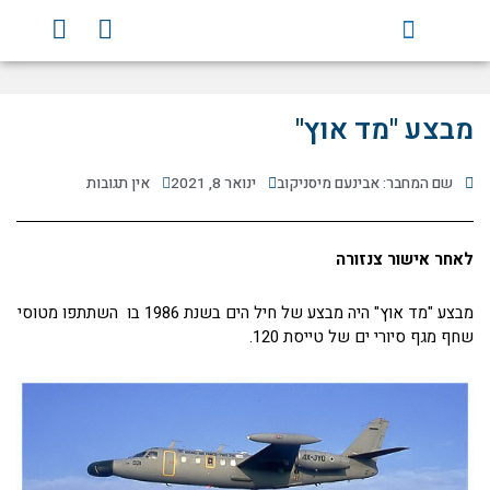
ילוג
Y
F
תוכן
o
a
u
c
t
e
u
b
מבצע "מד אוץ"
b
o
e
o
שם המחבר: אבינעם מיסניקוב
ינואר 8, 2021
אין תגובות
k
לאחר אישור צנזורה
מבצע "מד אוץ" היה מבצע של חיל הים בשנת 1986 בו השתתפו מטוסי
שחף מגף סיורי ים של טייסת 120.