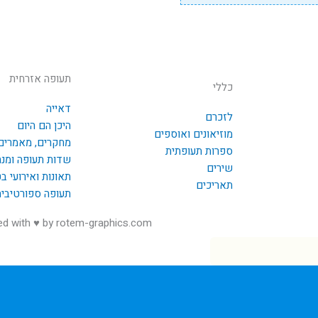
תעופה אזרחית
כללי
דאייה
לזכרם
היכן הם היום
מוזיאונים ואוספים
מחקרים, מאמרים
ספרות תעופתית
שדות תעופה ומנ
שירים
תאונות ואירועי ב
תאריכים
תעופה ספורטיבי
ed with ♥ by rotem-graphics.com