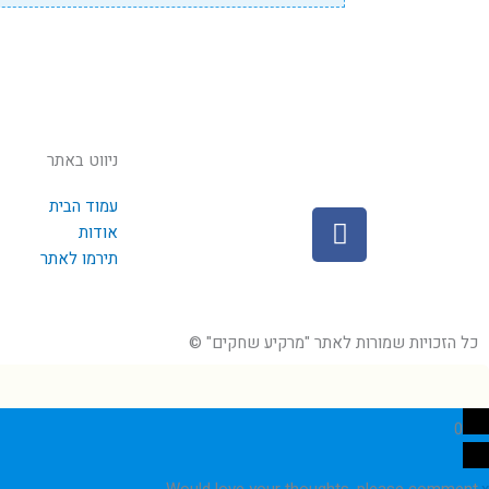
ניווט באתר
עמוד הבית
F
אודות
a
תירמו לאתר
c
e
b
כל הזכויות שמורות לאתר "מרקיע שחקים" ©
o
o
k
0
Would love your thoughts, please comment.
x