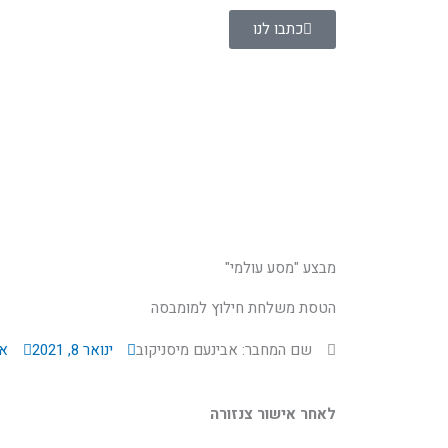
ילוג
כתבו לנו
תוכן
מבצע "מסע עולמי"
הטסת משלחת חילוץ למומבסה
שם המחבר: אבינעם מיסניקוב
ינואר 8, 2021
אי
לאחר אישור צנזורה