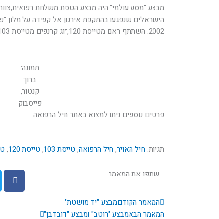
מבצע "מסע עולמי" היה מבצע הטסת משלחת רפואית,צוות 
2002. השתתף ראם מטייסת 120,זוג קרנפים מטייסת 103 וזוג קרנפים מטייסת 131.
תמונה:
ברוך
קנטור,
פייסבוק
פרטים נוספים ניתו למצוא באתר חיל הרפואה
תגיות:
חיל האויר
,
חיל הרפואה
,
טייסת 103
,
טייסת 120
,
טיי
שתפו את המאמר
קודם
הבא
המאמר הקודם
מבצע "יד מושטת"
המאמר הבא
מבצע "רוטב" ומבצע "דובדבן"