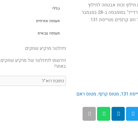
חילוץ וכוח אבטחה לחילוץ
כללי
הישראלים שנפגעו בהתקפת אירגון אל קעידה על מלון "פרדייז" במומבסה ב-28 בנובמבר
תעופה אזרחית
תעופה צבאית
ניוזלטר מרקיע שחקים
הירשמו לניוזלטר של מרקיע שחקים 
באתר!
סת 131
,
מטוס קרנף
,
מטוס ראם