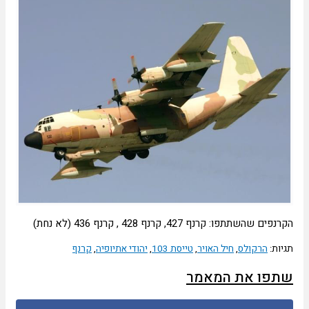
פים שהשתתפו: קרנף 427, קרנף 428 , קרנף 436 (לא נחת)
יות:
הרקולס
,
חיל האויר
,
טייסת 103
,
יהודי אתיופיה
,
קרנף
תפו את המאמר