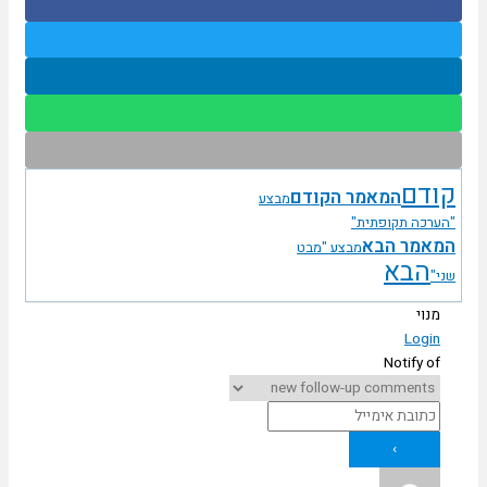
ודם
המאמר הקודם
מבצע
הערכה תקופתית"
מאמר הבא
מבצע "מבט
הבא
ני"
מנוי
Login
Notify of