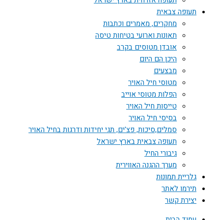
תעופה אזרחית בארץ ישראל
תעופה צבאית
מחקרים, מאמרים וכתבות
תאונות וארועי בטיחות טיסה
אובדן מטוסים בקרב
היכן הם היום
מבצעים
מטוסי חיל האויר
הפלות מטוסי אוייב
טייסות חיל האויר
בסיסי חיל האויר
סמלים,סיכות, פצ'ים, תגי יחידות ודרגות בחיל האויר
תעופה צבאית בארץ ישראל
גיבורי החיל
מערך ההגנה האווירית
גלריית תמונות
תירמו לאתר
יצירת קשר
עמוד הבית