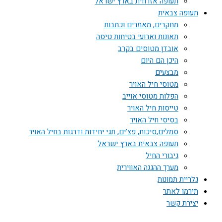
תעופה אזרחית בארץ ישראל
תעופה צבאית
מחקרים, מאמרים וכתבות
תאונות וארועי בטיחות טיסה
אובדן מטוסים בקרב
היכן הם היום
מבצעים
מטוסי חיל האויר
הפלות מטוסי אוייב
טייסות חיל האויר
בסיסי חיל האויר
סמלים,סיכות, פצ'ים, תגי יחידות ודרגות בחיל האויר
תעופה צבאית בארץ ישראל
גיבורי החיל
מערך ההגנה האווירית
גלריית תמונות
תירמו לאתר
יצירת קשר