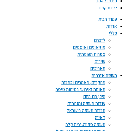
תירמו לאתר
יצירת קשר
עמוד הבית
אודות
כללי
לזכרם
מוזיאונים ואוספים
ספרות תעופתית
שירים
תאריכים
תעופה אזרחית
מחקרים, מאמרים וכתבות
תאונות ואירועי בטיחות טיסה
היכן הם היום
שדות תעופה ומנחתים
חברות תעופה בישראל
דאייה
תעופה ספורטיבית קלה