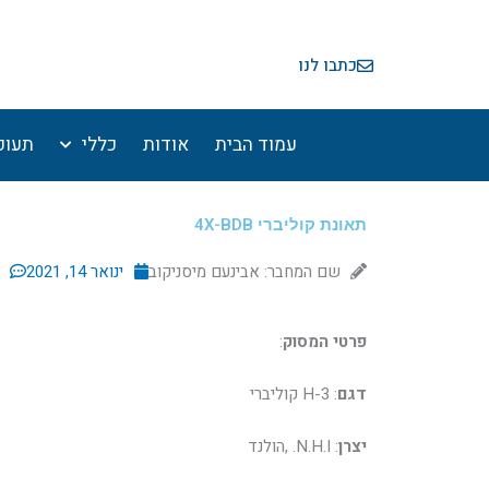
ילוג
תוכן
כתבו לנו
עמוד הבית
אודות
כללי
תעופ
תאונת קוליברי 4X-BDB
שם המחבר: אבינעם מיסניקוב
ינואר 14, 2021
פרטי המסוק
:
דגם
: H-3 קוליברי
יצרן
: N.H.I. ,הולנד