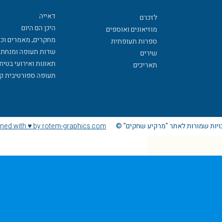
דאייה
לזכרם
היכן הם היום
מוזיאונים ואוספים
מחקרים, מאמרים וכ
ספרות תעופתית
שדות תעופה ומנחתי
שירים
תאונות ואירועי בטיח
תאריכים
תעופה ספורטיבית ק
ויות שמורות לאתר "מרקיע שחקים" ©
ned with ♥ by rotem-graphics.com