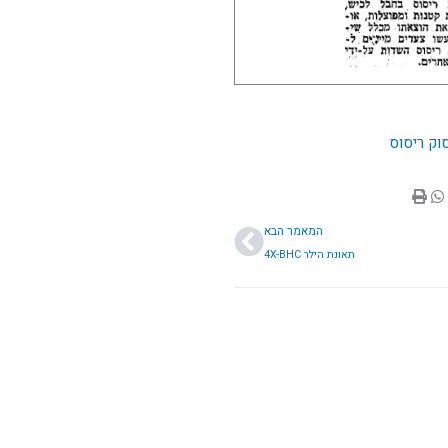
וק ריסוס
הבא
המאמר הבא
תאונת הילר 4X-BHC