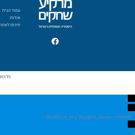
עמוד הבית
אודות
תירמו לאתר
F
a
c
e
b
o
כל הזכ
o
k
0
Would love your thoughts, please comment.
x
)
(