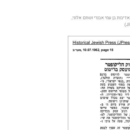
קטעים מעיתון "הבוקר" מתאריך 10 ביולי 1962. באדיבות בן עמי אבנרי ושחם אלוני,