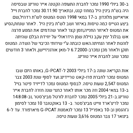
ב-30 ביולי 1990 נמכר לחברת התעופה הקטנה אייר טורינג שבסיסה
היה בש"ת ביגין היל במחוז קנט, ובתאריך 30.11.90 נמכר לחברת וייל
אויאיישן מלונדון. ב-17 במאי 1998 הוטס המטוס לש"ת רדהיל,שם
ביצע הטייס כמה טיסות באיזור ושב לש"ת ביגין היל . לאחר שנחת,הסיע
את המטוס לאיזור החנייה,וזמן קצר לאחר שהדמים את המנוע פרצה
אש בגלגל ימין עקב נזילת שמן הידראולי על יחידת הבלם שהיתה
לוהטת לאחר הנחיתה.האש כובתה ע"י שירותי הכיבוי של השדה. המטוס
תוקן ולאחר מכן נמכרב-6.7.2000 ל-מאן אורגניזיישן, ולאחר 3 חודשים
נמכר שוב לחברת אייר טורינג.
אות הקריאה שונה ב-17 ביולי 2003 ל-G-PCAT, באותו היום שבו
המטוס נמכר לחברת פרו-קאט טריידינג.ועד לסוף שנת 2003 צבר
המטוס 2,547 שעות טיסה. לבסוף המטוס נמכר לדייויד פיטר בויל
ב-13 במאי 2004 וזה מכר אותו לאחר כחצי שנה חזרה לחברת אייר
טורינג.ב-21 ביולי 2005 נמכר לחברת לורטל מביצ'סטר ,וב-14.8.08
נמכר לריצ'ארד ווייט מביצ'סטר. ב- 13 באוקטובר 10 נמכר לסימון
ג'והנסון וב-10 באפריל 13 נמכר לנאמנות G-PCAT מיארפורד. עד ל-6
בינואר 17 צבר המטוס 3,616 שעות טיסה.