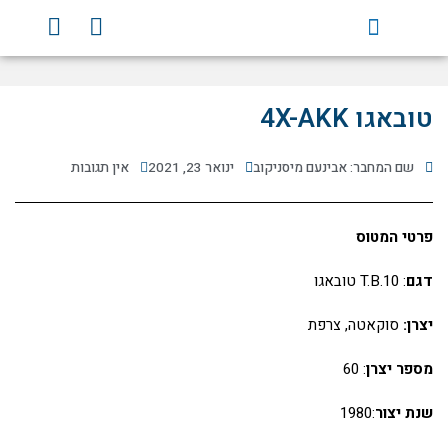
ילוג
Y
F
תוכן
o
a
u
c
t
e
u
b
טובאגו 4X-AKK
b
o
e
o
שם המחבר: אבינעם מיסניקוב
ינואר 23, 2021
אין תגובות
k
פרטי המטוס
דגם
: T.B.10 טובאגו
יצרן:
סוקאטה, צרפת
מספר יצרן
: 60
שנת יצור
:1980