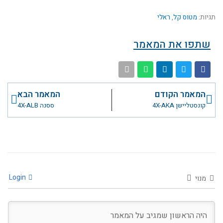
תגיות:
מטוס קל
,
ראלי
שתפו את המאמר
קודם
הבא
המאמר הקודם
המאמר הבא
קונסטליישן 4X-AKA
ססנה 4X-ALB
Login
מנוי