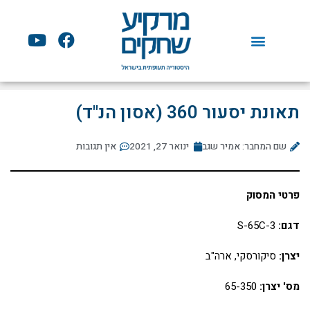
ילוג
תוכן
Y
F
o
a
u
c
t
e
u
b
תאונת יסעור 360 (אסון הנ"ד)
b
o
e
o
שם המחבר: אמיר שגב
ינואר 27, 2021
אין תגובות
k
פרטי המסוק
דגם:
S-65C-3
יצרן:
סיקורסקי, ארה"ב
מס' יצרן:
65-350