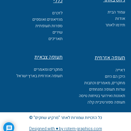
כללי
e
b
עמוד הבית
לזכרם
o
אודות
מוזיאונים ואוספים
o
תירמו לאתר
ספרות תעופתית
k
שירים
תאריכים
תעופה צבאית
תעופה אזרחית
מחקרים ומאמרים
דאייה
תעופה אזרחית בארץ ישראל
היכן הם היום
מחקרים, מאמרים וכתבות
שדות תעופה ומנחתים
תאונות ואירועי בטיחות טיסה
תעופה ספורטיבית קלה
כל הזכויות שמורות לאתר "מרקיע שחקים" ©
Designed with ♥ by rotem-graphics.com