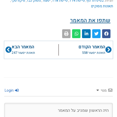
תגיות:
בסיס תל נוף
,
טייסת 114
,
טייסת 118
,
יסעור
,
מסוק כבד
,
סיקורסקי
,
תאונות מסוקים
שתפו את המאמר
קודם
הבא
המאמר הקודם
המאמר הבא
תאונת יסעור 558
תאונת יסעור 247
מנוי
Login