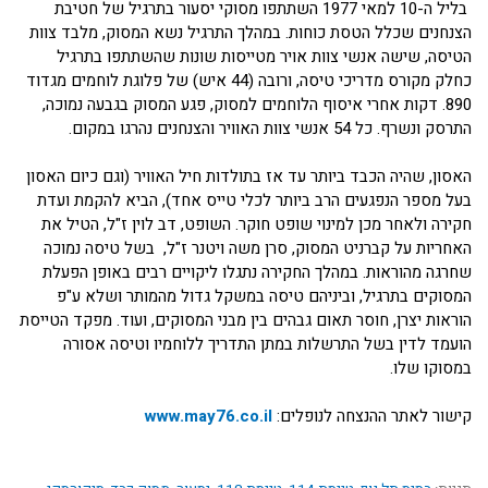
בליל ה-10 למאי 1977 השתתפו מסוקי יסעור בתרגיל של חטיבת
הצנחנים שכלל הטסת כוחות. במהלך התרגיל נשא המסוק, מלבד צוות
הטיסה, שישה אנשי צוות אויר מטייסות שונות שהשתתפו בתרגיל
כחלק מקורס מדריכי טיסה, ורובה (44 איש) של פלוגת לוחמים מגדוד
890. דקות אחרי איסוף הלוחמים למסוק, פגע המסוק בגבעה נמוכה,
התרסק ונשרף. כל 54 אנשי צוות האוויר והצנחנים נהרגו במקום.
האסון, שהיה הכבד ביותר עד אז בתולדות חיל האוויר (וגם כיום האסון
בעל מספר הנפגעים הרב ביותר לכלי טייס אחד), הביא להקמת ועדת
חקירה ולאחר מכן למינוי שופט חוקר. השופט, דב לוין ז"ל, הטיל את
האחריות על קברניט המסוק, סרן משה ויטנר ז"ל, בשל טיסה נמוכה
שחרגה מהוראות. במהלך החקירה נתגלו ליקויים רבים באופן הפעלת
המסוקים בתרגיל, וביניהם טיסה במשקל גדול מהמותר ושלא ע"פ
הוראות יצרן, חוסר תאום גבהים בין מבני המסוקים, ועוד. מפקד הטייסת
הועמד לדין בשל התרשלות במתן התדריך ללוחמיו וטיסה אסורה
במסוקו שלו.
קישור לאתר ההנצחה לנופלים:
www.may76.co.il