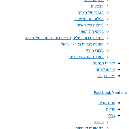
היכן הם היום
מבצעים
מטוסי חיל האויר
הפלות מטוסי אוייב
טייסות חיל האויר
בסיסי חיל האויר
סמלים,סיכות, פצ'ים, תגי יחידות ודרגות בחיל האויר
תעופה צבאית בארץ ישראל
גיבורי החיל
מערך ההגנה האווירית
גלריית תמונות
תירמו לאתר
יצירת קשר
Facebook
You
עמוד הבית
אודות
כללי
לזכרם
מוזיאונים ואוספים