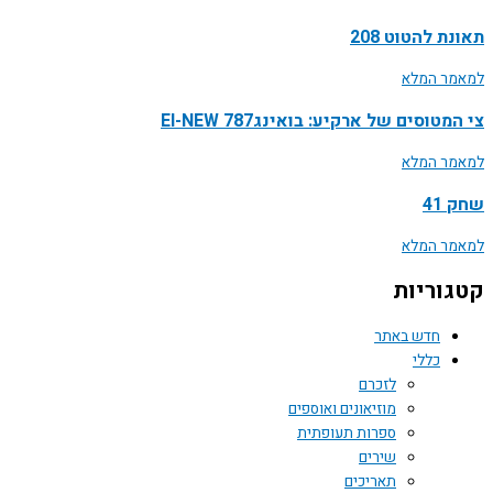
ת להטוט 208
ר המלא
טוסים של ארקיע: בואינג787 EI-NEW
ר המלא
41
ר המלא
וריות
חדש באתר
כללי
לזכרם
מוזיאונים ואוספים
ספרות תעופתית
שירים
תאריכים