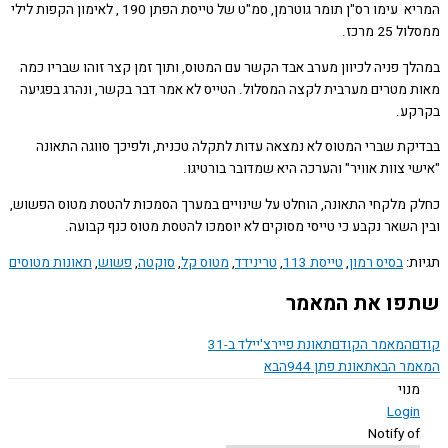
המריא עימו רס"ן תומר גוטרמן, סמ"ט של טייסת הפתן 190 , לאימון הקפות לילי
2 מרכז.
ך פניה לכיוון מערב אבד הקשר עם המטוס, ותוך זמן קצר זוהו שבריו כמה
 מטרים מערבית לקצה המסלול. הטייס לא אמר דבר בקשר, ונהרג בפגיעה
ע.
קת שברי המטוס לא נמצאה עדות לתקלה טכנית, ולפיכך סווגה התאונה
 צוות אוויר" והערכה היא שמדובר בורטיגו.
 מלקחי התאונה, הוחלט על שינויים במערך הסמכות להטסת מטוס הפשוש,
 השאר נקבע כי טייסי מסוקים לא יוסמכו להטסת מטוס כנף קבועה.
ת:
בסיס רמון
,
טייסת 113
,
טרינידד
,
מטוס קל
,
סוקטה
,
פשוש
,
תאונות מטוסים
ו את המאמר
המאמר הקודם
תאונת פיירצ'יילד ב-31
ר הבא
תאונת פתן 944
הבא
נוי
Logi
Notify o