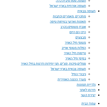
תעופה ספורטיבית קלה
תעופה אזרחית בארץ ישראל
תעופה צבאית
מחקרים, מאמרים וכתבות
תאונות וארועי בטיחות טיסה
אובדן מטוסים בקרב
היכן הם היום
מבצעים
מטוסי חיל האויר
הפלות מטוסי אוייב
טייסות חיל האויר
בסיסי חיל האויר
סמלים,סיכות, פצ'ים, תגי יחידות ודרגות בחיל האויר
תעופה צבאית בארץ ישראל
גיבורי החיל
מערך ההגנה האווירית
גלריית תמונות
תירמו לאתר
יצירת קשר
עמוד הבית