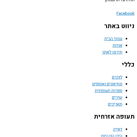
 על הרשמתך
Face
וט באתר
עמוד הבית
אודות
תירמו לאתר
י
לזכרם
מוזיאונים ואוספים
ספרות תעופתית
שירים
תאריכים
פה אזרחית
דאייה
היכן הם היום