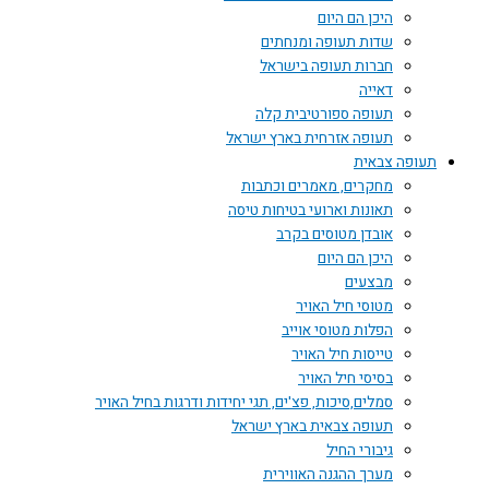
היכן הם היום
שדות תעופה ומנחתים
חברות תעופה בישראל
דאייה
תעופה ספורטיבית קלה
תעופה אזרחית בארץ ישראל
תעופה צבאית
מחקרים, מאמרים וכתבות
תאונות וארועי בטיחות טיסה
אובדן מטוסים בקרב
היכן הם היום
מבצעים
מטוסי חיל האויר
הפלות מטוסי אוייב
טייסות חיל האויר
בסיסי חיל האויר
סמלים,סיכות, פצ'ים, תגי יחידות ודרגות בחיל האויר
תעופה צבאית בארץ ישראל
גיבורי החיל
מערך ההגנה האווירית