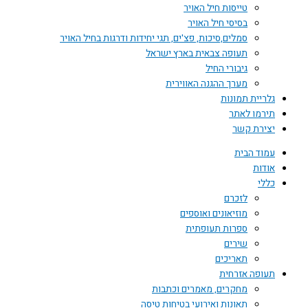
טייסות חיל האויר
בסיסי חיל האויר
סמלים,סיכות, פצ'ים, תגי יחידות ודרגות בחיל האויר
תעופה צבאית בארץ ישראל
גיבורי החיל
מערך ההגנה האווירית
גלריית תמונות
תירמו לאתר
יצירת קשר
עמוד הבית
אודות
כללי
לזכרם
מוזיאונים ואוספים
ספרות תעופתית
שירים
תאריכים
תעופה אזרחית
מחקרים, מאמרים וכתבות
תאונות ואירועי בטיחות טיסה