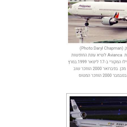
Pho)
לאחר חזרתו מאל על הוחכר לחברת התעופה הקולומביאנית Avianca לשיא עונת החופשות
החל מ-10.12.98, הוטס בקו בוגוטה-ניו יורק והוחזר למפעילו המקורי ב-17 לינואר 1999.במרץ
2009 הוחכר לחברת התעופה AirAsia והוחזר חודש לאחר מכן. בפברואר 2000 הוחכר שוב
למשך חודש, הפעם לחברת התעופה Garuda Indonesia. בנובמבר 2000 הוחכר המטוס