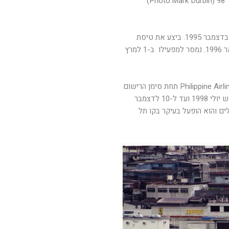
המטוס הוזמן על ידי חברת התעופה World Airways ויוצר בדצמבר 1995. ביצע את טיסת
המבחן שלו תחת סימן רישום אזרחי N9020Q ב- 15 לינואר 1996. נמסר למפעילו ב-1 למרץ
בחודש אוקטובר 1996 הוחכר המטוס לחברת התעופה Philippine Airlines תחת סימן הרישום
האמריקאי. לאחר מכן הוחכר המטוס לחברת אל על, מחודש יולי 1998 ועד ל-10 לדצמבר
לים והוא הופעל בעיקר בקו תל