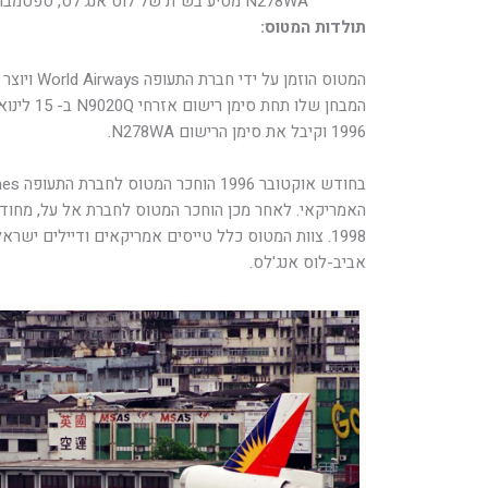
N278WA מסיע בש"ת של לוס אנג'לס, ספטמבר 98 (Photo:Mark Durbin)
תולדות המטוס:
1996 וקיבל את סימן הרישום N278WA.
1998. צוות המטוס כלל טייסים אמריקאים ודיילים ישרא
אביב-לוס אנג'לס.