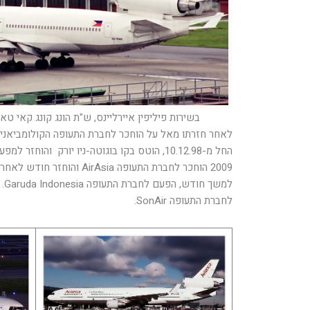
בשירות פיליפין איירליינס, ש"ת הונג קונג קאי טאק (to:Daryl Chapman
לחברת התעופה SonAir.