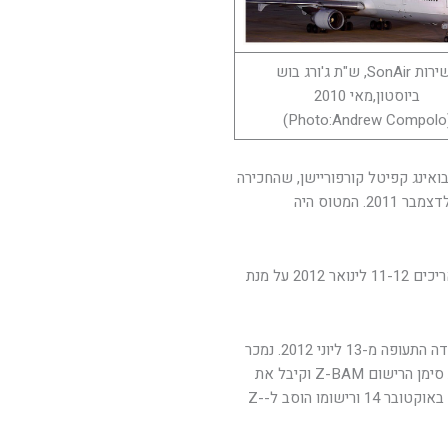
בשירות SonAir, ש"ת ג'ורג בוש
ביוסטון,מאי 2010
(Photo
רי במאי 2010 ונמכר לחברת בואינג קפיטל קורפוריישן, שהחכירה
אותו לחברת World Airways עד להוצאתו משירות ב-30 לדצמבר 2011. המטוס היה
הוטס בנתיב מיאמי – אנקורג' – פיה לבאר (סינגפור) בתאריכים 11-12 לינואר 2012 על מנת
הוטס לויקטורויל שבקליפורניה לאחר ההסבה, ואוחסן בשדה התעופה מ-13 ליוני 2012. נמכר
לחברת AV Cargo Airlines ב-13 באפריל 13. נרשם תחת סימן הרישום Z-BAM וקיבל את
הכינוי Lady Liege. נמכר לחברת Global Africa Aviation באוקטובר 14 ורישומו הוסב ל-Z-