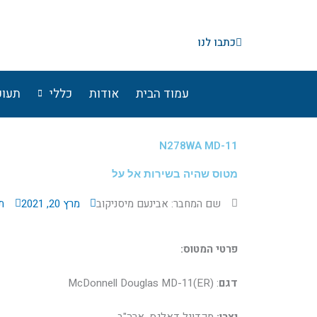
ילוג
תוכן
כתבו לנו
עמוד הבית
אודות
כללי
תעופ
N278WA MD-11
מטוס שהיה בשירות אל על
שם המחבר: אבינעם מיסניקוב
מרץ 20, 2021
ת
פרטי המטוס:
דגם
: (McDonnell Douglas MD-11(ER
יצרן:
מקדונל דאלגס, ארה"ב