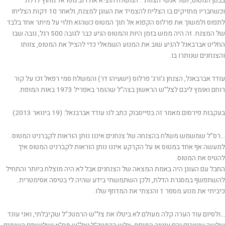
בבטן המטוס, ושל אנשי הצוות". המשלח הוציא את רוב גופו אל מחוץ לדלת
וכשחבריו מחזיקים בו הצליח להצמיד את העוגן למצנח, ולאחר 10 דקות הצליחו
לתפוס ולמשוך את פרלוס הקפוא אל תוך המטוס כשהוא תלוי על מיתר אחד בלבד
של המצנח. זה היה ממש בזמן היות והמטוס הגיע כבר לגובה 500 רגל, גובה שבו
החליט אברבאנל להניע שוב את המנוע השמאלי כדי להציל את המטוס, צוותו
והצנחנים שנותרו בו.
עודד אברבאנל, הצנחן ג'ורג' פרלוס (ישעיהו דר) והמשלח סמי רפאל זכו על קור
רוחם ואומץ ליבם לצל"ש הראשון בצה"ל שהומר באפריל 1973 באות המופת.
בעקבות פירסום מאמר זה בפייסבוק כתב לנו עודד אברבנאל: (19 בינואר 2013)
…רס"ל שמשמש משלח בהצנחה של צנחנים איננו נותן הוראות לקברניט המטוס.
למעשה אף אחד במטוס או על הקרקע איננו נותן הוראות לקברניט המטוס איך
להטיס את המטוס.
החבל עם העוגן היה באמת המצאה של הצנחנים אבל לא היה מוצלח ביותר והתחיל
להשתפשף במסגרת הדלת, ולכן השתמשתי בידע שהיה לי בטיסה אסימטרית.
כיביתי את מנוע מספר 1 והנצתי את המדחף שלו.
…ולסיום עוד הערה קלה מעולם לא ביטלו את צל"ש הרמטכ"ל שקיבלתי, ואני עונד