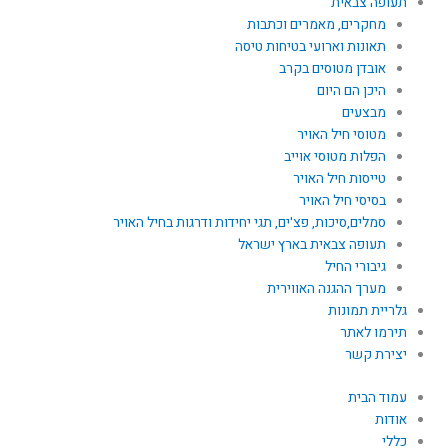
תעופה צבאית
מחקרים, מאמרים וכתבות
תאונות וארועי בטיחות טיסה
אובדן מטוסים בקרב
היכן הם היום
מבצעים
מטוסי חיל האויר
הפלות מטוסי אוייב
טייסות חיל האויר
בסיסי חיל האויר
סמלים,סיכות, פצ'ים, תגי יחידות ודרגות בחיל האויר
תעופה צבאית בארץ ישראל
גיבורי החיל
מערך ההגנה האווירית
גלריית תמונות
תירמו לאתר
יצירת קשר
עמוד הבית
אודות
כללי