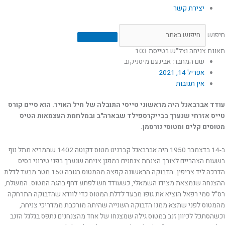
יצירת קשר
חיפוש
תאונת צניחה וצל"ש בטייסת 103
שם המחבר: אבינעם מיסניקוב
אפריל 14, 2021
אין תגובות
עודד אברבאנל היה מראשוני טייסי התובלה של חיל האויר. הוא סיים קורס
טייס אזרחי שנערך בבייקרספילד שבארה"ב ובמלחמת העצמאות הטיס
מטוסים קלים ומטוסי נורסמן.
ב-14 בדצמבר 1950 היה אברבאנל קברניט מטוס דקוטה 1402 שהמריא מתל נוף
בשעות הצהריים לצורך הצנחת צנחנים במפגן צניחה שנערך בפני טירוני בסיס
הדרכה ליד צריפין. הדבוקה הראשונה קפצה מהמטוס בגובה 150 מטר מבעד לדלת
ההצנחה שנמצאת מצידו השמאלי, כשעודד חש לפתע דחף בהגה המטוס. המשלח,
רס"ל סמי רפאל הוציא את גופו מבעד לדלת המטוס כדי לוודא שהדבוקה התרחקה
מהמטוס לפני שתצא ממנו הדבוקה השנייה שהיתה מורכבת ממדריכי צניחה,
וכשהסתכל לכיוון זנב במטוס גילה שמצנחו של אחד מהצנחנים נתפס בגלגל הזנב