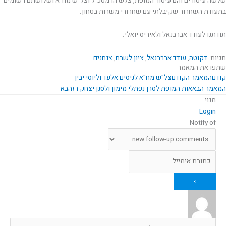
שלשה עיטורים והם עיטור המופת, צלש הרמטכ"ל וצל"ש מח"א ושלושתם רשומים
בתעודת השחרור שקיבלתי עם שחרורי משרות בטחון.
תודתנו לעודד אברבנאל ולאיריס יואלי.
תגיות:
דקוטה
,
עודד אברבנאל
,
ציון לשבח
,
צנחנים
שתפו את המאמר
קודם
המאמר הקודם
צל"ש מח"א לניסים אלעד וליוסי יבין
המאמר הבא
אות המופת לסרן נפתלי מימון ולסגן יצחק רז
הבא
מנוי
Login
Notify of