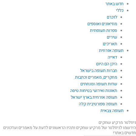
חדש באתר
כללי
לזכרם
מוזיאונים ואוספים
ספרות תעופתית
שירים
תאריכים
תעופה אזרחית
דאייה
היכן הם היום
חברות תעופה בישראל
מחקרים, מאמרים וכתבות
שדות תעופה ומנחתים
תאונות ואירועי בטיחות טיסה
תעופה אזרחית בארץ ישראל
תעופה ספורטיבית קלה
תעופה צבאית
ניוזלטר מרקיע שחקים
הירשמו לניוזלטר של מרקיע שחקים ותהיו הראשונים לדעת על מאמרים ועדכונים
חדשים באתר!