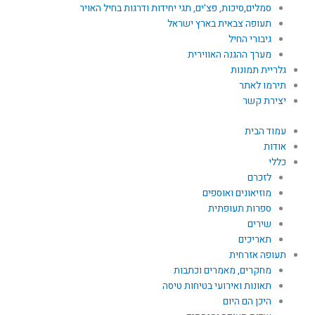
סמלים,סיכות, פצ'ים, תגי יחידות ודרגות בחיל האויר
תעופה צבאית בארץ ישראל
גיבורי החיל
מערך ההגנה האווירית
גלריית תמונות
תירמו לאתר
יצירת קשר
עמוד הבית
אודות
כללי
לזכרם
מוזיאונים ואוספים
ספרות תעופתית
שירים
תאריכים
תעופה אזרחית
מחקרים, מאמרים וכתבות
תאונות ואירועי בטיחות טיסה
היכן הם היום