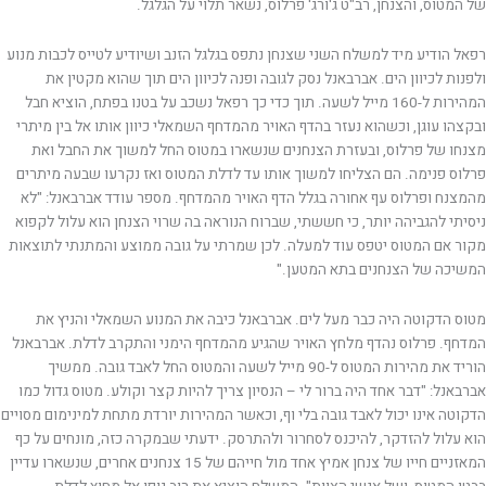
של המטוס, והצנחן, רב"ט ג'ורג' פרלוס, נשאר תלוי על הגלגל.
רפאל הודיע מיד למשלח השני שצנחן נתפס בגלגל הזנב ושיודיע לטייס לכבות מנוע
ולפנות לכיוון הים. אברבאנל נסק לגובה ופנה לכיוון הים תוך שהוא מקטין את
המהירות ל-160 מייל לשעה. תוך כדי כך רפאל נשכב על בטנו בפתח, הוציא חבל
ובקצהו עוגן, וכשהוא נעזר בהדף האויר מהמדחף השמאלי כיוון אותו אל בין מיתרי
מצנחו של פרלוס, ובעזרת הצנחנים שנשארו במטוס החל למשוך את החבל ואת
פרלוס פנימה. הם הצליחו למשוך אותו עד לדלת המטוס ואז נקרעו שבעה מיתרים
מהמצנח ופרלוס עף אחורה בגלל הדף האויר מהמדחף. מספר עודד אברבאנל: "לא
ניסיתי להגביהה יותר, כי חששתי, שברוח הנוראה בה שרוי הצנחן הוא עלול לקפוא
מקור אם המטוס יטפס עוד למעלה. לכן שמרתי על גובה ממוצע והמתנתי לתוצאות
המשיכה של הצנחנים בתא המטען."
מטוס הדקוטה היה כבר מעל לים. אברבאנל כיבה את המנוע השמאלי והניץ את
המדחף. פרלוס נהדף מלחץ האויר שהגיע מהמדחף הימני והתקרב לדלת. אברבאנל
הוריד את מהירות המטוס ל-90 מייל לשעה והמטוס החל לאבד גובה. ממשיך
אברבאנל: "דבר אחד היה ברור לי – הנסיון צריך להיות קצר וקולע. מטוס גדול כמו
הדקוטה אינו יכול לאבד גובה בלי וף, וכאשר המהירות יורדת מתחת למינימום מסויים
הוא עלול להזדקר, להיכנס לסחרור ולהתרסק. ידעתי שבמקרה כזה, מונחים על כף
המאזניים חייו של צנחן אמיץ אחד מול חייהם של 15 צנחנים אחרים, שנשארו עדיין