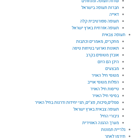
שדות תעופה ומנחתים
חברות תעופה בישראל
דאייה
תעופה ספורטיבית קלה
תעופה אזרחית בארץ ישראל
תעופה צבאית
מחקרים, מאמרים וכתבות
תאונות וארועי בטיחות טיסה
אובדן מטוסים בקרב
היכן הם היום
מבצעים
מטוסי חיל האויר
הפלות מטוסי אוייב
טייסות חיל האויר
בסיסי חיל האויר
סמלים,סיכות, פצ'ים, תגי יחידות ודרגות בחיל האויר
תעופה צבאית בארץ ישראל
גיבורי החיל
מערך ההגנה האווירית
גלריית תמונות
תירמו לאתר