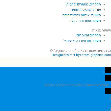
מחקרים, מאמרים וכתבות
שדות תעופה ומנחתים
תאונות ואירועי בטיחות טיסה
תעופה ספורטיבית קלה
תעופה צבאית
מחקרים ומאמרים
תעופה אזרחית בארץ ישראל
כל הזכויות שמורות לאתר "מרקיע שחקים" ©
Designed with ♥ by rotem-graphics.com
0
Would love your thoughts, please comment.
x
)
(
x
|
הגב