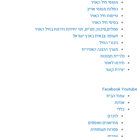
מטוסי חיל האויר
הפלות מטוסי אוייב
טייסות חיל האויר
בסיסי חיל האויר
סמלים,סיכות, פצ'ים, תגי יחידות ודרגות בחיל האויר
תעופה צבאית בארץ ישראל
גיבורי החיל
מערך ההגנה האווירית
גלריית תמונות
תירמו לאתר
יצירת קשר
Facebook
Youtube
עמוד הבית
אודות
כללי
לזכרם
מוזיאונים ואוספים
ספרות תעופתית
שירים