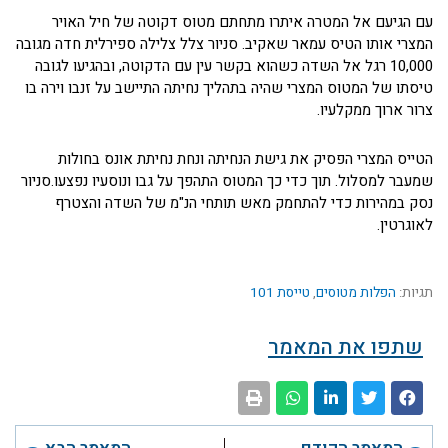
עם הגיעם אל המטרה איתרו מתחתם מטוס דקוטה של חיל האויר
המצרי אותו הטיס עמאר שאקיב. סניור צלל צלילה ספירלית חדה מגובה
10,000 רגל אל השדה כשהוא בקשר עין עם הדקוטה, ובהגיעו לגובה
טיסתו של המטוס המצרי שהיה בתהליך נחיתה התיישב על זנבו וירה בו
צרור ארוך ממקלעיו.
הטייס המצרי הפסיק את גישת הנחיתה ונחת נחיתת אונס בחולות
שמעבר למסלול. תוך כדי כך המטוס התהפך על גבו ונוסעיו נפצעו.סניור
נסק במהירות כדי להתחמק מאש תותחי הנ"מ של השדה והצטרף
לאוגרטין.
תגיות:
הפלות מטוסים
,
טייסת 101
שתפו את המאמר
קודם
הבא