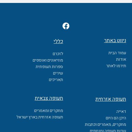
F
a
c
ניווט באתר
כללי
e
b
עמוד הבית
לזכרם
o
אודות
מוזיאונים ואוספים
o
תירמו לאתר
ספרות תעופתית
k
שירים
תאריכים
תעופה צבאית
תעופה אזרחית
מחקרים ומאמרים
דאייה
תעופה אזרחית בארץ ישראל
היכן הם היום
מחקרים, מאמרים וכתבות
שדות תעופה ומנחתים