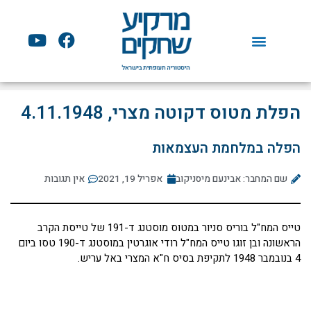
ילוג
תוכן
Y
F
o
a
u
c
t
e
u
b
הפלת מטוס דקוטה מצרי, 4.11.1948
b
o
e
o
הפלה במלחמת העצמאות
k
שם המחבר: אבינעם מיסניקוב
אפריל 19, 2021
אין תגובות
טייס המח"ל בוריס סניור במטוס מוסטנג ד-191 של טייסת הקרב
הראשונה ובן זוגו טייס המח"ל רודי אוגרטין במוסטנג ד-190 טסו ביום
4 בנובמבר 1948 לתקיפת בסיס ח"א המצרי באל עריש.