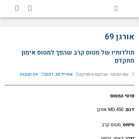
ילוג
Y
F
תוכן
o
a
u
c
t
e
u
b
אורגן 69
b
o
e
o
תולדותיו של מטוס קרב שהפך למטוס אימון
k
מתקדם
שם המחבר: אבינעם מיסניקוב
אפריל 30, 2021
אין תגובות
פרטי המטוס:
דגם:
MD.450 אורגן
טיפוס
: מטוס קרב
יצרן:
דאסו, צרפת