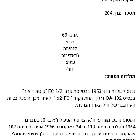
מספר יצרן
: 204
אורגן 69
מגיע
לנחיתה
(באדיבות
עמוס
דור)
תולדות המטוס:
נכנס לשירות ביוני 1953 בבטייסת קרב EC 2/2 "קוטה ד'אור"
בבסיס BA-102 דיז'ון תחת הקוד " o2-FO " ולאחר מכן הופעל בצוות
האירובטי של חיל האויר הצרפתי.
המטוס נרכש מעודפי ח"א הצרפתי,הגיע לח"א ב- 30 בנובמבר
1964 ונקלט בטייסת 113 .ב-24 באוקטובר 1966 הועבר לטייסת 107
שהוקמה כטייסת אורגן סדירה שנייה בפיקוד רס"ן עמיחי שמואלי