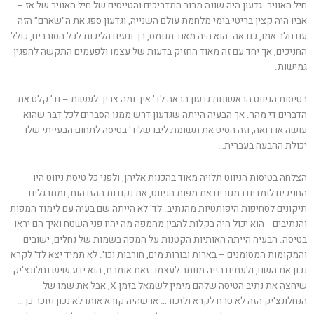
חיל האוויר. גדעון היה שונה מרוב המדריכים והטייסים של חיל האוויר של אז –
אביו היה קצין בריטי בימי מלחמת עולם השנייה, וגדעון ספג את ה"שארם" הזה
עם חלב אמו, כנראה. הוא היה מאוד מנומס, רך ונעים הליכות לכל הסובבים, כולל
החניכים, אך יחד עם זה מאוד החזיק בדעות של עצמו ולפעמים התקשה להפגין
גמישות.
בטיסות הניווט הראשונות גדעון הראה לד' איך ומה צריך לעשות – וד' קלט את
הדברים די מהר. אך הבעיה הייתה שגדעון דרש ממנו הסברים לכל דבר שהוא
עושה או רואה, וזה הסיט את תשומת ליבו של ד' בטיסה לתחום הבעייתי שלו–
יכולת ההבעה בעברית…
הצלחה בטיסות הניווט תלויה מאוד בהכנות אליהן, ולפני כל טיסת ניווט היו
החניכים לומדים במגורים את מפות הניווט, את נקודות ההזדהות, ומתרגלים
תיקונים לסחיפות היפותטיות מהנתיב. לד' לא הייתה שם בעיה עם לימוד המפות
והנתיבים –הוא יכול היה בקלות להבין מהמפה מה יהיו פני השטח ואיך הם יראו
בטיסה. הבעיה הייתה האותיות הקטנות על המפה בשמות של נחלים, ישובים
והמקומות המסומנים – בארות ובורות מים, חורבות וכו'. לא תמיד יצא לד' לקרא
נכון את השם, ולעתים הייה מוותר לעצמו. זאת אומרת, הוא ידע שיש נחלונצ'יק
שיחצה את נתיב הטיסה שלהם מימין לשמאל בזמן X, אבל את שמו של
הנחלונצ'יק הזה לא טרח לקרא ולזכור… או שהיה קורא אותו לא נכון וזוכר כך…