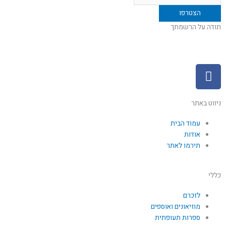
תודה על הרשמתך
F
a
c
e
ניווט באתר
b
עמוד הבית
o
אודות
o
תירמו לאתר
k
כללי
לזכרם
מוזיאונים ואוספים
ספרות תעופתית