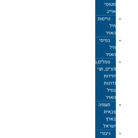
מטוסי
אוייב
טייסות
חיל
האויר
בסיסי
חיל
האויר
סמלים,סיכות,
פצ'ים, תגי
יחידות
ודרגות
בחיל
האויר
תעופה
צבאית
בארץ
ישראל
גיבורי