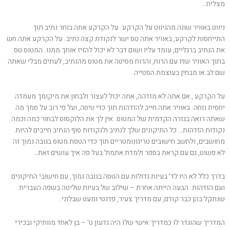
מצליח…
ניווט באוויר שונה מהניווט על הקרקע. על הקרקע אתה בוחר נתיב תוך
התייחסות לקרקע, באוויר אתה טס ישר לנקודת קצה נתיב. על הקרקע אתה חש
את הנתיב ברגליים, עומד עליו ושום דבר לא יכול להזיז אותך ממנו. המטוס טס
בתוך האוויר שזז עם הרוח, והרוח מסיטה את מטוס מהנתיב, לעתים מבלי שאתה
שם לב או מבחין בעוצמת הסטייה.
על הקרקע , אם אתה לא מזדהה, אתה יכול לעצור ולבחון את מיקומך מעמדה
יחסית נוחה. באוויר אתה חייב להזדהות תוך כדי טיסה, ועל פי רוב על סמך מה
שאתה רואה בגזרה הקדמית של המטוס. אין לך את הלוקסוס לבחור כמה וכמה
נקודות הזדהות… כל התיקונים שלך לנתיב ולנקודות סוף הנתיב חייבים להיות
מחושבים, ולחשב חישובים טריגונומטריים תוך כדי הטסת מטוס בגובה נמוך זה
לא פשוט, גם עם קראת בספר ולמדת אתמול בעל פה איך עושים זאת…
בדרך כלל לא היו לד' בעיות גדולות עם הטסה בגובה נמוך, עם חישובי התיקונים
ועם הזדהות. הבעה הייתה אחרת – שילוב של בעיות שליטה בשפה העברית
שנתקל בהן כבר קודם, עם מדריך צעיר, פדנטי ומעט שבלוני.
המדריך שהוגדר לו כמדריך אישי שלו היה גדעון ט' – בן לאחד מוותיקי ובכירי