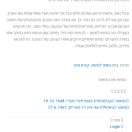
ובכל זאת, טיסות הניווט שלהם חלפו בכל מני פינות חמד מפורסמות של הארץ,
שברובן עוד לא דרכה כף רגלו. כך את מצדה ראה מקרוב מהקוקפיט של הפוגה,
כמו גם את הר הורדוס, מנזרים וכנסיות של הבקעה, נחלי הנגב. הכי מרשים
בשבילו היה הניווט לצפון – לבסיס רמת דוד, נחיתה שם וטיסת ניווט בנתיב אחר
בחזרה לחצרים. נופים יפיפיים וירוקים אחרי הצהוב של המדבר היו למראה
מלהיב, מלבב וחדש לחלוטין עבורו…
תגיות:
בית הספר לטיסה
,
קורס טיס
שתפו את המאמר
קודם
הבא
המאמר הקודם
הפלת מטוס פיורי מצרי, 19.10.1948
המאמר הבא
הפלת שני מיג 17 מצריים, 7.6.1967
מנוי
Login