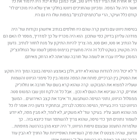
כך או אחרת את הציר למד וידע טוב, אבל כמובן שלא יכול היה ללמוד את כל
אשר היה על המפה. ומכיוון שהחניכים ניווטו בחלקי ארץ שלא היו מוכרים לד'
קודם כלל ועיקר, הרי ש"כתמים לבנים" במפות שלו היו גם היו.
בטיסות ניווט עם גדעון קרה שהם היו חולפים בנתיב איזשהן נקודות שד' היה
מזדהה עליהן בדיוק כפי שתכנן. הוא היה מכריז על כך למדריך, מספר לו האם הם
על הנתיב או סטו, ואם סטו, מה צריך להיות התיקון על מנת לחזור לנתיב. גדעון
היה מקשיב בשקט לכל זה והיה מתעניין בנימוס מופגן לשמו של הנחלונצ'יק
המסכן שלידו עברו או לשמה של חורבה שנראתה לא הרחק מאיתם.
ד' לא יכול היה להודות שהוא לא יודע, ולכן באמצע הטיסה בגובה נמוך היה תוקע
את הסטיק בין הברכיים, פותח את המפה ומנסה בין כל סימני הניווט והשמות
שעליה למצוא את המבוקש. קרה שהוא קרא בשם של חורבה או נחלונ'יק
אחרים, קרה שביטא את השם לא נכון… אבל כל זה לקח זמן שבו המטוס סטה
ממסלול הניווט, נתוני הטיסה השתבשו, וד' איבד את קצב האירועים… המשך
הניווט כבר היה בעייתי, הטיסה נהפכה לברדק, ובתחקיר גדעון היה אומר לו כל
מה שהוא חשב עליו. בעיקר שד' לא משקיע, לא לומד, לא מבין מפה, לא יודע
לשמור נתונים תוך כדי טיסה, שהוא צריך להשתפר ועוד כיוצא בזה… כך
שלמרות התענוג שבעצם טיסות הניווט, ד' היה יוצא מהן בהרגשה מזופתת…
וגדעון, שהיה מצטט לו את פרק השגיאות האופייניות של החניך לא הבין עוד
הרבה זמן מה באמת היו הבעיות של ד' בטיסות איתו…