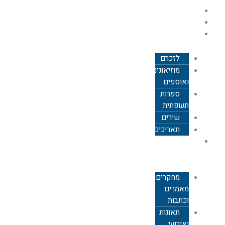
ילוג
עמוד הבית
תוכן
אודות
כללי
לזכרם
מוזיאונים
ואוספים
ספרות
תעופתית
שירים
תאריכים
תעופה
אזרחית
מחקרים,
מאמרים
וכתבות
תאונות
ואירועי