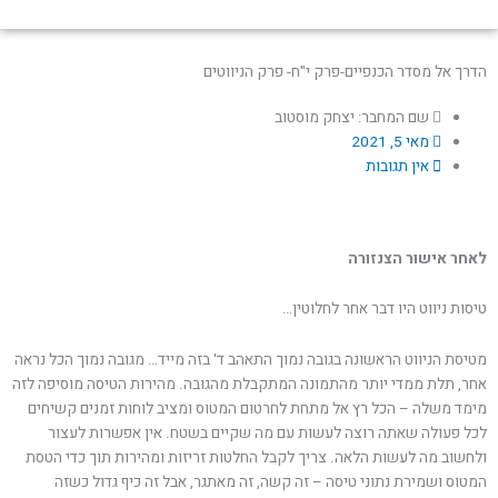
הדרך אל מסדר הכנפיים-פרק י"ח- פרק הניווטים
שם המחבר: יצחק מוסטוב
מאי 5, 2021
אין תגובות
לאחר אישור הצנזורה
טיסות ניווט היו דבר אחר לחלוטין…
מטיסת הניווט הראשונה בגובה נמוך התאהב ד' בזה מייד… מגובה נמוך הכל נראה
אחר, תלת ממדי יותר מהתמונה המתקבלת מהגובה. מהירות הטיסה מוסיפה לזה
מימד משלה – הכל רץ אל מתחת לחרטום המטוס ומציב לוחות זמנים קשיחים
לכל פעולה שאתה רוצה לעשות עם מה שקיים בשטח. אין אפשרות לעצור
ולחשוב מה לעשות הלאה. צריך לקבל החלטות זריזות ומהירות תוך כדי הטסת
המטוס ושמירת נתוני טיסה – זה קשה, זה מאתגר, אבל זה כיף גדול כשזה