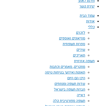
תירמו לאתר
יצירת קשר
עמוד הבית
אודות
כללי
לזכרם
מוזיאונים ואוספים
ספרות תעופתית
שירים
תאריכים
תעופה אזרחית
מחקרים, מאמרים וכתבות
תאונות ואירועי בטיחות טיסה
היכן הם היום
שדות תעופה ומנחתים
חברות תעופה בישראל
דאייה
תעופה ספורטיבית קלה