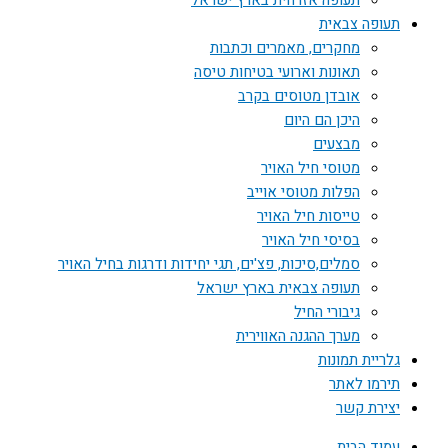
תעופה אזרחית בארץ ישראל
תעופה צבאית
מחקרים, מאמרים וכתבות
תאונות וארועי בטיחות טיסה
אובדן מטוסים בקרב
היכן הם היום
מבצעים
מטוסי חיל האויר
הפלות מטוסי אוייב
טייסות חיל האויר
בסיסי חיל האויר
סמלים,סיכות, פצ'ים, תגי יחידות ודרגות בחיל האויר
תעופה צבאית בארץ ישראל
גיבורי החיל
מערך ההגנה האווירית
גלריית תמונות
תירמו לאתר
יצירת קשר
עמוד הבית