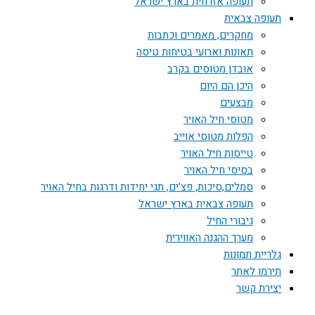
תעופה אזרחית בארץ ישראל
תעופה צבאית
מחקרים, מאמרים וכתבות
תאונות וארועי בטיחות טיסה
אובדן מטוסים בקרב
היכן הם היום
מבצעים
מטוסי חיל האויר
הפלות מטוסי אוייב
טייסות חיל האויר
בסיסי חיל האויר
סמלים,סיכות, פצ'ים, תגי יחידות ודרגות בחיל האויר
תעופה צבאית בארץ ישראל
גיבורי החיל
מערך ההגנה האווירית
גלריית תמונות
תירמו לאתר
יצירת קשר