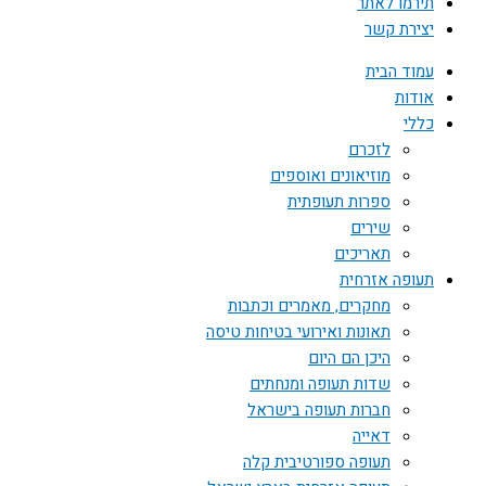
תירמו לאתר
יצירת קשר
עמוד הבית
אודות
כללי
לזכרם
מוזיאונים ואוספים
ספרות תעופתית
שירים
תאריכים
תעופה אזרחית
מחקרים, מאמרים וכתבות
תאונות ואירועי בטיחות טיסה
היכן הם היום
שדות תעופה ומנחתים
חברות תעופה בישראל
דאייה
תעופה ספורטיבית קלה