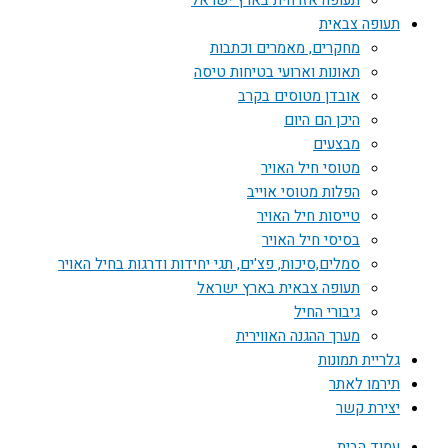
תעופה אזרחית בארץ ישראל
תעופה צבאית
מחקרים, מאמרים וכתבות
תאונות וארועי בטיחות טיסה
אובדן מטוסים בקרב
היכן הם היום
מבצעים
מטוסי חיל האויר
הפלות מטוסי אוייב
טייסות חיל האויר
בסיסי חיל האויר
סמלים,סיכות, פצ'ים, תגי יחידות ודרגות בחיל האויר
תעופה צבאית בארץ ישראל
גיבורי החיל
מערך ההגנה האווירית
גלריית תמונות
תירמו לאתר
יצירת קשר
עמוד הבית