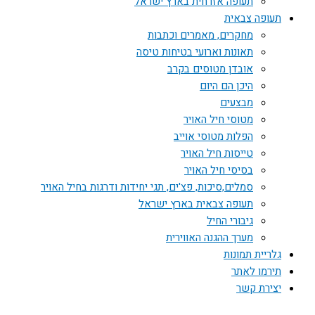
תעופה אזרחית בארץ ישראל
תעופה צבאית
מחקרים, מאמרים וכתבות
תאונות וארועי בטיחות טיסה
אובדן מטוסים בקרב
היכן הם היום
מבצעים
מטוסי חיל האויר
הפלות מטוסי אוייב
טייסות חיל האויר
בסיסי חיל האויר
סמלים,סיכות, פצ'ים, תגי יחידות ודרגות בחיל האויר
תעופה צבאית בארץ ישראל
גיבורי החיל
מערך ההגנה האווירית
גלריית תמונות
תירמו לאתר
יצירת קשר