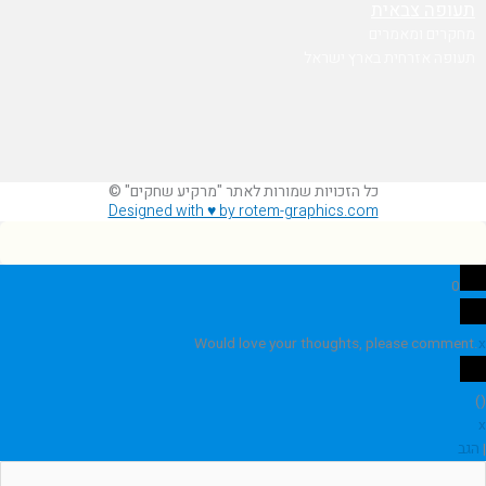
תעופה צבאית
מחקרים ומאמרים
תעופה אזרחית בארץ ישראל
כל הזכויות שמורות לאתר "מרקיע שחקים" ©
Designed with ♥ by rotem-graphics.com
0
Would love your thoughts, please comment.
x
)
(
x
|
הגב