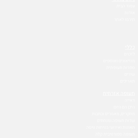
עמוד הבית
אודות
תירמו לאתר
כללי
לזכרם
מוזיאונים ואוספים
ספרות תעופתית
שירים
תאריכים
תעופה אזרחית
דאייה
היכן הם היום
מחקרים, מאמרים וכתבות
שדות תעופה ומנחתים
תאונות ואירועי בטיחות טיסה
תעופה ספורטיבית קלה