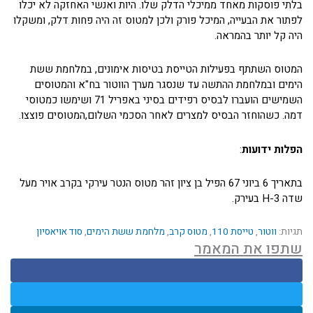
בלתי פוסקות מאחד ממיכלי הדלק שלו. היות ואנשי האחזקה לא יכלו
לפתור את הבעייה, המיכל פורק ולכן למטוס זה היה פחות דלק, ומשקלו
היה קל יותר בהמראה.
המטוס השתתף בפעילות הטייסת בטיסות אימונים, במלחמת ששת
הימים ובמלחמת ההתשה עד שנסגר מערך הווטור בח"א והמטוסים
השמישים הועברו לבסיס רפידים בסיני באפריל 71 ושימשו כמטוסי
דמה. כשהוחזר הבסיס למצרים לאחר הסכמי השלום,המטוסים פוצצו.
הפלות ידועות
:
בתאריך 6 ביוני 67 הפיל בן ציון זהר מטוס הנטר עירקי בקרב אויר מעל
שדה H-3 בעירק.
תגיות:
ווטור
,
טייסת 110
,
מטוס קרב
,
מלחמת ששת הימים
,
סוד אויאסיון
שתפו את המאמר