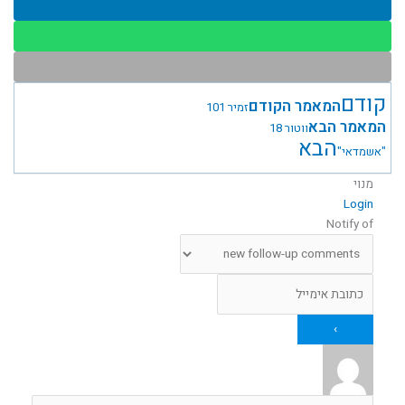
קודם
המאמר הקודם
זמיר 101
המאמר הבא
ווטור 18
הבא
"אשמדאי"
מנוי
Login
Notify of