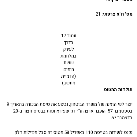
מס' ח"א צרפתי
: 21
ווטור 17
בדרך
לעירק
במלחמת
ששת
הימים
(הדמיית
מחשב)
תולדות המטוס
:
יוצר לפי הזמנה של משרד הביטחון, וביצע את טיסת הבכורה בתאריך 9
בספטמבר 57. הועבר ארצה ע"י דני שפירא ונחת בבסיס חצור ב-20
בדצמבר 57.
נכנס לשירות בטייסת 110 באפריל 58.מטוס זה סבל מנזילות דלק