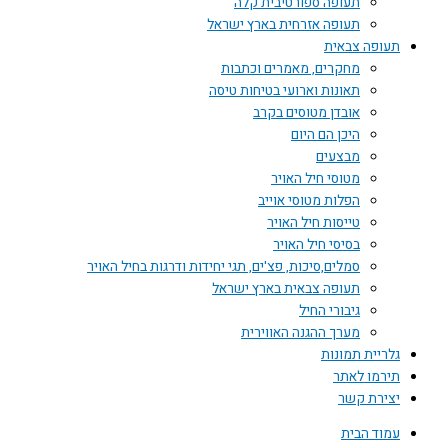
תעופה ספורטיבית קלה
תעופה אזרחית בארץ ישראל
תעופה צבאית
מחקרים, מאמרים וכתבות
תאונות וארועי בטיחות טיסה
אובדן מטוסים בקרב
היכן הם היום
מבצעים
מטוסי חיל האויר
הפלות מטוסי אוייב
טייסות חיל האויר
בסיסי חיל האויר
סמלים,סיכות, פצ'ים, תגי יחידות ודרגות בחיל האויר
תעופה צבאית בארץ ישראל
גיבורי החיל
מערך ההגנה האווירית
גלריית תמונות
תירמו לאתר
יצירת קשר
עמוד הבית