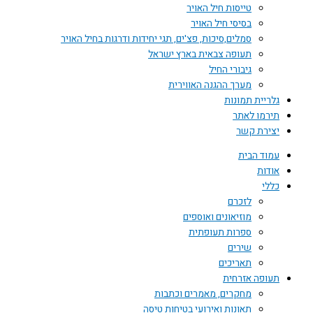
טייסות חיל האויר
בסיסי חיל האויר
סמלים,סיכות, פצ'ים, תגי יחידות ודרגות בחיל האויר
תעופה צבאית בארץ ישראל
גיבורי החיל
מערך ההגנה האווירית
גלריית תמונות
תירמו לאתר
יצירת קשר
עמוד הבית
אודות
כללי
לזכרם
מוזיאונים ואוספים
ספרות תעופתית
שירים
תאריכים
תעופה אזרחית
מחקרים, מאמרים וכתבות
תאונות ואירועי בטיחות טיסה