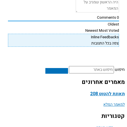
Comments
Oldes
Newest
Most Vote
Inline Feedback
פה בכל התגובות
ש
רים אחרונים
ת להטוט 208
ר המלא
וריות