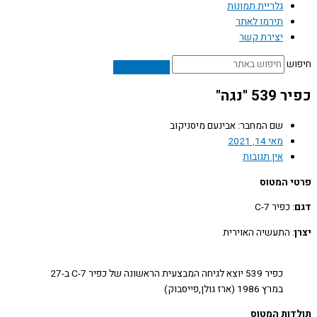
גלריית תמונות
תירמו לאתר
יצירת קשר
ש
5 "נגה"
שם המחבר: אבינעם מיסניקוב
מאי 14, 2021
אין תגובות
 המטוס
: כפיר C-7
: התעשיה האוירית
כפיר 539 יוצא לגיחה המבצעית הראשונה של כפיר C-7 ב-27
במרץ 1986 (ארז גולן,פייסבוק)
ות המטוס