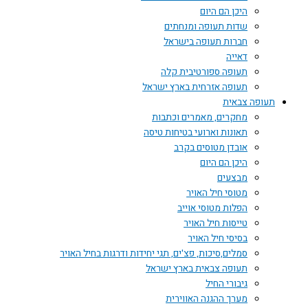
היכן הם היום
שדות תעופה ומנחתים
חברות תעופה בישראל
דאייה
תעופה ספורטיבית קלה
תעופה אזרחית בארץ ישראל
תעופה צבאית
מחקרים, מאמרים וכתבות
תאונות וארועי בטיחות טיסה
אובדן מטוסים בקרב
היכן הם היום
מבצעים
מטוסי חיל האויר
הפלות מטוסי אוייב
טייסות חיל האויר
בסיסי חיל האויר
סמלים,סיכות, פצ'ים, תגי יחידות ודרגות בחיל האויר
תעופה צבאית בארץ ישראל
גיבורי החיל
מערך ההגנה האווירית