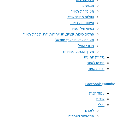
היכן הם היום
מבצעים
מטוסי חיל האויר
הפלות מטוסי אוייב
טייסות חיל האויר
בסיסי חיל האויר
סמלים,סיכות, פצ'ים, תגי יחידות ודרגות בחיל האויר
תעופה צבאית בארץ ישראל
גיבורי החיל
מערך ההגנה האווירית
גלריית תמונות
תירמו לאתר
יצירת קשר
Facebook
You
עמוד הבית
אודות
כללי
לזכרם
מוזיאונים ואוספים