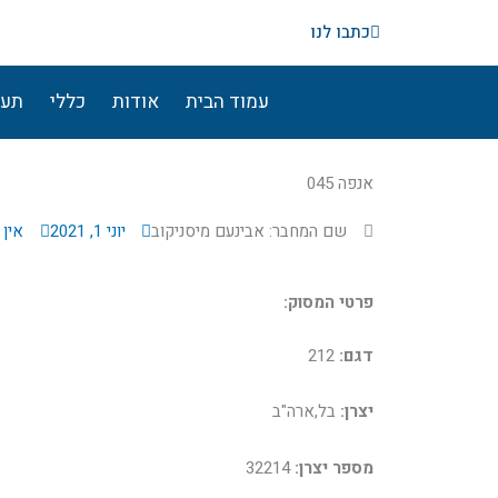
ילוג
כתבו לנו
תוכן
עמוד הבית
אודות
כללי
תעו
אנפה 045
שם המחבר: אבינעם מיסניקוב
יוני 1, 2021
אין 
פרטי המסוק:
דגם:
212
יצרן:
בל,ארה"ב
מספר יצרן:
32214