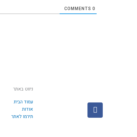
COMMENTS
0
ניווט באתר
עמוד הבית
F
אודות
a
תירמו לאתר
c
e
b