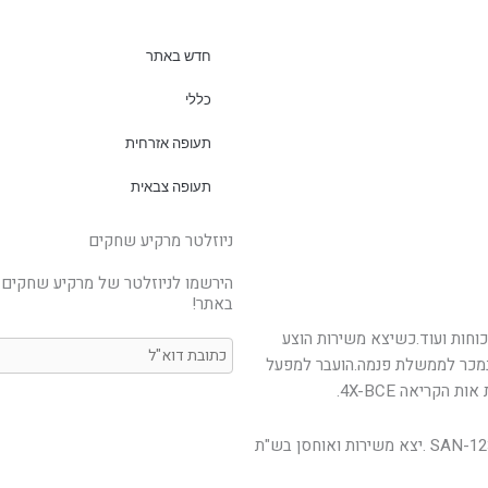
חדש באתר
כללי
תעופה אזרחית
תעופה צבאית
ניוזלטר מרקיע שחקים
הירשמו לניוזלטר של מרקיע שחקים 
באתר!
תובלת כוחות ועוד.כשיצא משירות הוצע
ריו רשומות 4623 שעות טיסה.נמכר לממשלת פנמה.הועבר למפעל
הקריאה 4X-BCE.
הופעל ע"י שירות האויר של צבא פנמה תחת מספר הזנב SAN-123 .יצא משירות ואוחסן בש"ת