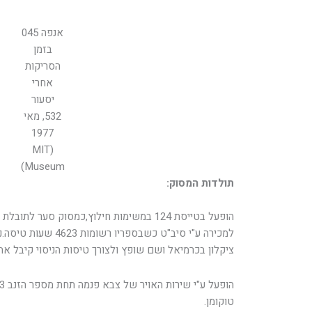
אנפה 045
בזמן
הסריקות
אחרי
יסעור
532, מאי
1977
(MIT
Museum)
תולדות המסוק:
הופעל בטייסת 124 במשימות חילוץ,כמסוק סער ל
למכירה ע"י סיב"ט כשבספ
ציקלון בכרמיאל ושם שופץ ולצורך טיסות הניסוי קיבל את אות 
טוקומן.