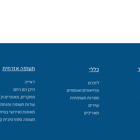
תעופה אזרחית
ר
כללי
דאייה
לזכרם
היכן הם היום
מוזיאונים ואוספים
מחקרים, מאמרים וכ
ספרות תעופתית
שדות תעופה ומנחתי
שירים
תאונות ואירועי בטיח
תאריכים
תעופה ספורטיבית ק