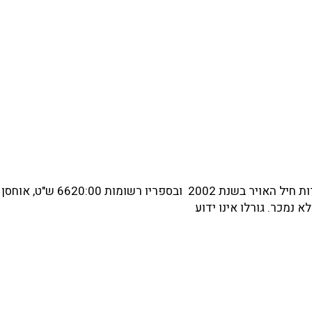
הופעל ע"י טייסת 123 במשימות תובלת סער וחילוץ. יצא משירות חיל האויר בש
 נמכר. גורלו אינו ידוע