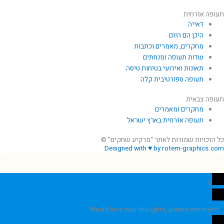
תעופה אזרחית
דאייה
היכן הם היום
מחקרים, מאמרים וכתבות
שדות תעופה ומנחתים
תאונות ואירועי בטיחות טיסה
תעופה ספורטיבית קלה
תעופה צבאית
מחקרים ומאמרים
תעופה אזרחית בארץ ישראל
כל הזכויות שמורות לאתר "מרקיע שחקים" ©
Designed with ♥ by rotem-graphics.com
0
Would love your thoughts, please comment.
x