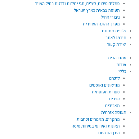
סמלים,סיכות, פצ'ים, תגי יחידות ודרגות בחיל האויר
תעופה צבאית בארץ ישראל
גיבורי החיל
מערך ההגנה האווירית
גלריית תמונות
תירמו לאתר
יצירת קשר
עמוד הבית
אודות
כללי
לזכרם
מוזיאונים ואוספים
ספרות תעופתית
שירים
תאריכים
תעופה אזרחית
מחקרים, מאמרים וכתבות
תאונות ואירועי בטיחות טיסה
היכן הם היום