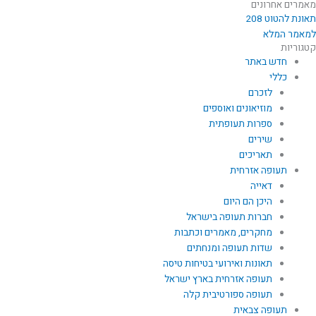
מאמרים אחרונים
תאונת להטוט 208
למאמר המלא
קטגוריות
חדש באתר
כללי
לזכרם
מוזיאונים ואוספים
ספרות תעופתית
שירים
תאריכים
תעופה אזרחית
דאייה
היכן הם היום
חברות תעופה בישראל
מחקרים, מאמרים וכתבות
שדות תעופה ומנחתים
תאונות ואירועי בטיחות טיסה
תעופה אזרחית בארץ ישראל
תעופה ספורטיבית קלה
תעופה צבאית