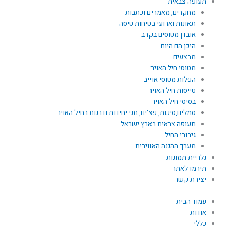
תעופה צבאית
מחקרים, מאמרים וכתבות
תאונות וארועי בטיחות טיסה
אובדן מטוסים בקרב
היכן הם היום
מבצעים
מטוסי חיל האויר
הפלות מטוסי אוייב
טייסות חיל האויר
בסיסי חיל האויר
סמלים,סיכות, פצ'ים, תגי יחידות ודרגות בחיל האויר
תעופה צבאית בארץ ישראל
גיבורי החיל
מערך ההגנה האווירית
גלריית תמונות
תירמו לאתר
יצירת קשר
עמוד הבית
אודות
כללי