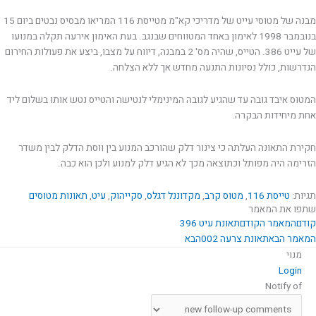
מבנה של מטוסי עייט של מדריכי קא"מ מטייסת 116 המריאו מבסיס נבטים ביום 15
בנובמבר 1998 לאימון באחד המטווחים שבנגב. בעת האימון אירעה תקלה במנועו
של עייט 386. הטייס, שהיה מס' 2 במבנה, דיווח על מצבו, ביצע את פעולות החירום
הנדרשות, כולל נסיונות התנעה מחדש אך ללא הצלחה.
המטוס איבד גובה עד שהגיע לגובה המינימלי לנטישה והטייס נטש אותו בשלום ליד
אחת מיחידות הבקרה.
חקירת התאונה העלתה כי צינור דלק שהורכב המנוע בין ווסת הדלק לבין משדר
הזרימה היה מפותל וכתוצאה מכך לא הגיע דלק למנוע ולכן הוא כבה.
תגיות:
טייסת 116
,
מטוס קרב
,
מקדוננל דגלס
,
סקייהוק
,
עיט
,
תאונות מטוסים
שתפו את המאמר
קודם
המאמר הקודם
תאונת עיט 396
המאמר הבא
תאונת צרעה 002
הבא
מנוי
Login
Notify of