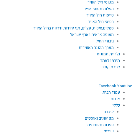
מטוסי חיל האויר
הפלות מטוסי אוייב
טייסות חיל האויר
בסיסי חיל האויר
סמלים,סיכות, פצ'ים, תגי יחידות ודרגות בחיל האויר
תעופה צבאית בארץ ישראל
גיבורי החיל
מערך ההגנה האווירית
גלריית תמונות
תירמו לאתר
יצירת קשר
Facebook
Youtube
עמוד הבית
אודות
כללי
לזכרם
מוזיאונים ואוספים
ספרות תעופתית
שירים