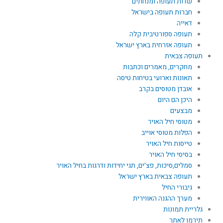
שדות תעופה ומנחתים
חברות תעופה בישראל
דאייה
תעופה ספורטיבית קלה
תעופה אזרחית בארץ ישראל
תעופה צבאית
מחקרים, מאמרים וכתבות
תאונות וארועי בטיחות טיסה
אובדן מטוסים בקרב
היכן הם היום
מבצעים
מטוסי חיל האויר
הפלות מטוסי אוייב
טייסות חיל האויר
בסיסי חיל האויר
סמלים,סיכות, פצ'ים, תגי יחידות ודרגות בחיל האויר
תעופה צבאית בארץ ישראל
גיבורי החיל
מערך ההגנה האווירית
גלריית תמונות
תירמו לאתר