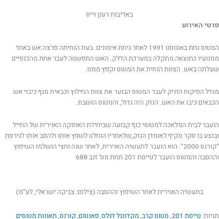
באדיבות רענן וייס
פרטי האירוע
:
המטוס נחת באוגוסט 1991 לאחר גיחת אימונים. בעת הנחיתה פרצה אש באחד
ממנועיו כתוצאה מתקלה במערכת הדלק. האש התפשטה לעבר אחת מהכנפיים
שעלתה באש. הצוות הנחית את המטוס וקפץ ממנו.
מגדל הפיקוח הזניק לעבר המטוס הבוער את צוות החילוץ וכבאית מגף כיבוי אש.
הכבאים כיבו את האש. הנזק היה גדול, והמטוס הושבת.
הועבר לבית המלאכה למטוסי כנף קבועה שביחידת האחזקה האוירית של החייל
ובוצע בו סקר מקיף לאומדן הנזק,שלאחריו הוחלט לשפץ אותו ולהסב אותו לגירסת
"קורנס 2000". הוא הועבר לתעשיה האוירית, לאחר שנה וחצי הושלמו השיפוץ
וההסבה והמטוס הועבר לטייסת 201 תחת מס' זנב 688
בתעשיה האוירית לאחר השיפוץ וההסבה (צילום: צביקה ישראלי, לע"מ)
תגיות:
טייסת 201
,
מטוס קרב
,
מקדוננל דגלס
,
פאנטום
,
קורנס
,
תאונות מטוסים