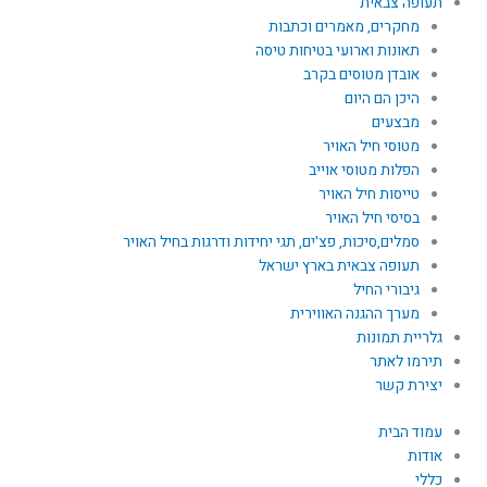
תעופה צבאית
מחקרים, מאמרים וכתבות
תאונות וארועי בטיחות טיסה
אובדן מטוסים בקרב
היכן הם היום
מבצעים
מטוסי חיל האויר
הפלות מטוסי אוייב
טייסות חיל האויר
בסיסי חיל האויר
סמלים,סיכות, פצ'ים, תגי יחידות ודרגות בחיל האויר
תעופה צבאית בארץ ישראל
גיבורי החיל
מערך ההגנה האווירית
גלריית תמונות
תירמו לאתר
יצירת קשר
עמוד הבית
אודות
כללי