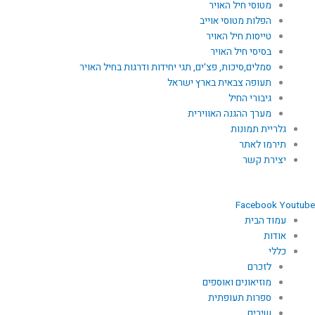
מטוסי חיל האויר
הפלות מטוסי אוייב
טייסות חיל האויר
בסיסי חיל האויר
סמלים,סיכות, פצ'ים, תגי יחידות ודרגות בחיל האויר
תעופה צבאית בארץ ישראל
גיבורי החיל
מערך ההגנה האווירית
גלריית תמונות
תירמו לאתר
יצירת קשר
Facebook
Youtube
עמוד הבית
אודות
כללי
לזכרם
מוזיאונים ואוספים
ספרות תעופתית
שירים