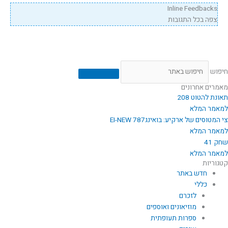
Inline Feedbacks
צפה בכל התגובות
חיפוש
מאמרים אחרונים
תאונת להטוט 208
למאמר המלא
צי המטוסים של ארקיע: בואינג787 EI-NEW
למאמר המלא
שחק 41
למאמר המלא
קטגוריות
חדש באתר
כללי
לזכרם
מוזיאונים ואוספים
ספרות תעופתית