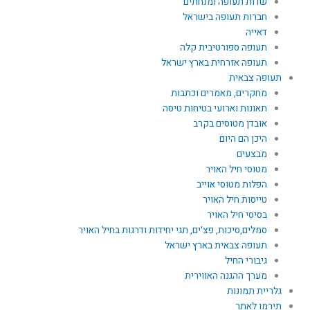
שדות תעופה ומנחתים
חברות תעופה בישראל
דאייה
תעופה ספורטיבית קלה
תעופה אזרחית בארץ ישראל
תעופה צבאית
מחקרים, מאמרים וכתבות
תאונות וארועי בטיחות טיסה
אובדן מטוסים בקרב
היכן הם היום
מבצעים
מטוסי חיל האויר
הפלות מטוסי אוייב
טייסות חיל האויר
בסיסי חיל האויר
סמלים,סיכות, פצ'ים, תגי יחידות ודרגות בחיל האויר
תעופה צבאית בארץ ישראל
גיבורי החיל
מערך ההגנה האווירית
גלריית תמונות
תירמו לאתר