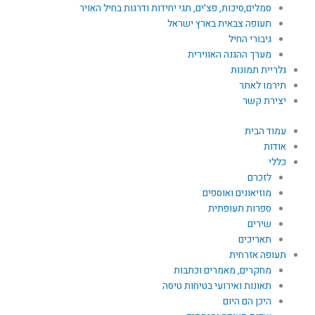
סמלים,סיכות, פצ'ים, תגי יחידות ודרגות בחיל האויר
תעופה צבאית בארץ ישראל
גיבורי החיל
מערך ההגנה האווירית
גלריית תמונות
תירמו לאתר
יצירת קשר
עמוד הבית
אודות
כללי
לזכרם
מוזיאונים ואוספים
ספרות תעופתית
שירים
תאריכים
תעופה אזרחית
מחקרים, מאמרים וכתבות
תאונות ואירועי בטיחות טיסה
היכן הם היום