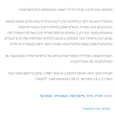
כתוצאה מכך סירבה חברת דורניר לאשר שהמטוסים זהים לשרטוטיה.
גרונוולד רכש עוד לפני כן לוחיות יצרן ריקות מדורניר,כתב עליהן שדגם המטוס
הוא Q-5 או Q-6 האזרחי, והחליף אותן בלוחיות היצרן המקוריות שהיו
במטוסים.במקור נבנו רק 2 מטוסים מהדגם האזרחי Q-6 ושניהם הושמדו לפני
שנים רבות.גרונוולד מכר מטוסים רבים עם הלוחיות המזויפות שלו וגרם לבעלים
החדשים להאמין שהם יכולים להשיג תעודת כושר טיסה בקטגוריה נורמלית.
רשות התעופה הפדרלית האמריקאית עלתה על הזיוף וגרונוולד כמעט נעצר,אך
הצליח לעבור את הגבול לקנדה.
תעודת כושר טיסה הוצאה למטוס ב-6 במאי 1987, וסימן הרישום האמריקאי
בוטל רק ב-14 בפברואר 2013 כשהמטוס נמכר "לתצוגה".
תגיות:
דורניר
,
דרור
,
טייסת 100
,
מטוס סיור
,
מטוס קל
שתפו את המאמר