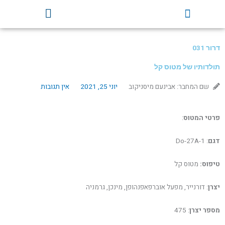
ילוג
Y
F
תוכן
o
a
u
c
t
e
דרור 031
u
b
b
o
תולדותיו של מטוס קל
e
o
שם המחבר: אבינעם מיסניקוב
יוני 25, 2021
אין תגובות
k
פרטי המטוס
:
דגם
: Do-27A-1
טיפוס:
מטוס קל
יצרן
: דורנייר, מפעל אוברפאפנהופן, מינכן, גרמניה
מספר יצרן
: 475