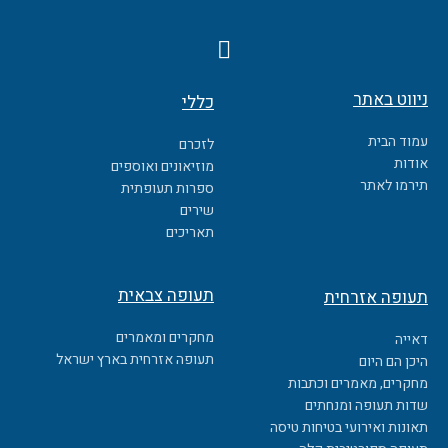
F
a
c
ניווט באתר
כללי
e
b
עמוד הבית
לזכרם
o
אודות
מוזיאונים ואוספים
o
תירמו לאתר
ספרות תעופתית
k
שירים
תאריכים
תעופה צבאית
תעופה אזרחית
מחקרים ומאמרים
דאייה
תעופה אזרחית בארץ ישראל
היכן הם היום
מחקרים, מאמרים וכתבות
שדות תעופה ומנחתים
תאונות ואירועי בטיחות טיסה