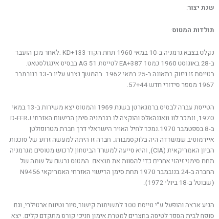
שנת יצור
:
תולדות המטוס
:
נקלט בצבא גרמניה ב-10 במאי 1960 תחת הקוד KD+133 .לאחר מכן הועבר
ב-28 באוגוסט 1960 כמס1 EA+387 לטייסת AG 51 בבסיס אינגולסטאט.
בטייסת זו ניזוק בתאונה ב-25 במאי 1962. בהמשך נצבע עליו ב-13 בנובמבר
1967 מספר סידורי חדש 57+44.
הטייסת עברה לבסיס ברמגארטן בשנת 1969 והמטוס יצא משירות ב-13 במאי
1970, ונמכר לוו.וואגנהאלס והוקצה לו בגרמניה סימן הרישום האזרחי D-EERJ
ב-8 בספטמבר 1970.נמכר לחיל האויר הישראלי דרך חברת מטרופולטן
איירמוטיב שמשרדה היה בלוקסמבורג. חברה זו היתה למעשה זרוע של סוכנות
הביון האמריקאית (CIA), והיא סייעה למשרד הביטחון לרכוש מטוסים מגרמניה
תחת סימני זיהוי אחרים כדי להסוות את מוצאם. המטוס נרשם על שמה של
החברה ב-24 בנובמבר 1970 תחת סימן הרישוי האזרחי האמריקאי N9456
(שבוטל ב-18 ביולי 1972).
הגיע ארצה והופעל ע"י טייסת 100 למשימות קישור,סיור וטיווח ארטילרי, וגם
סופח לבית הספר לטיסה בחצרים למטרת אימון חניכי קורס מתקדם קלים. יצא