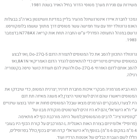
משירות עם סגירת מערך מטוסי הדרור בחיל האויר בשנת 1981.
נמכר לחברת איירו אינטרנשיונל מהעיר בליין במדינת וושינגטון בארה"ב בבעלות
האנס גרונוולד יחד עם עוד חמישה עשר מטוסים דרך מתווך ששמו בלומקוויסט.
נרשם במנהל התעופה הפדרלי ע"ש החברה תחת אות קריאה N778AX בדצמבר
1983.
גרונוולד התכוון להסב את כל המטוסים לתצורת הדגם Do-27Q-5 ,ואז לבצע
במטוסים שינויים מינוריים כדי להתאימם להגדר הדגם האמריקאי 8A1N,ואז
להסב אותם לדגם האזרחי Do-27Q-6 ולהשיג להם תעודת כושר טיסה בקטגוריה
רגילה.
הוא הביא מגרמניה מבקרי איכות מחברת דורניר,יצרנית המטוס, כדי שיבדקו את
המטוסים ויאשרו שהם זהים לשרטוטי היצרן,לא משנה מאיזה תת דגם
היו.לצערו,המבקרים הגרמנים מצאו שבכל המטוסים פחות או יותר בוצעו שינויים
ע"י ח"א הישראלי,והם לא היו זהים לשרטוטים מנקודת מבט של
"קונפיגורציה".לרבים מהמטוסים,למשל היתה מורכבת כנף לא מתאימה
(פרופילי אלומיניום בצורת האות האנגלית L המורכבים על קורת הכנף היו בעובי
4 מ"מ במקום 6 מ"מ).בנוסף,ח"א הישראלי קדח חורים בכנף,כולל בפרופילים,
הללו לשם העברת כבלים של אנטנות הרדיו ועוד.