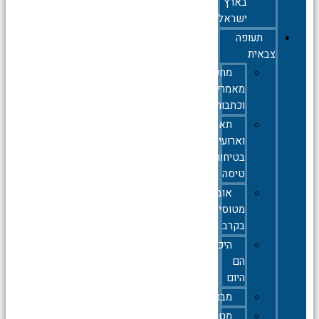
בארץ
ישראל
תעופה
צבאית
מחקרים,
מאמרים
וכתבות
תאונות
וארועי
בטיחות
טיסה
אובדן
מטוסים
בקרב
היכן
הם
היום
מבצעים
מטוסי