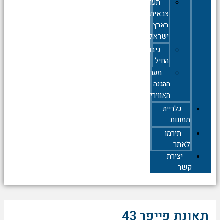
תעופה
צבאית
בארץ
ישראל
גיבורי
החיל
מערך
ההגנה
האווירית
גלריית
תמונות
תירמו
לאתר
יצירת
קשר
אונת פייפר 43