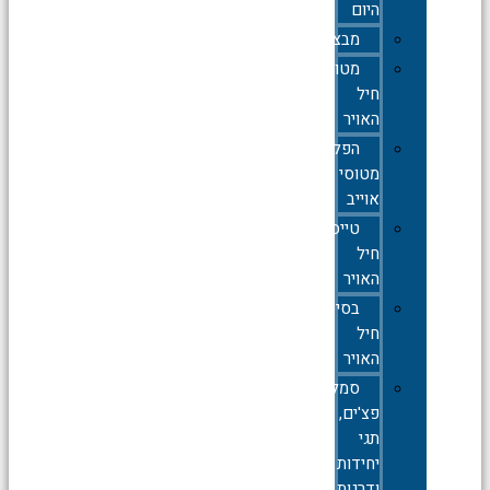
היום
מבצעים
מטוסי
חיל
האויר
הפלות
מטוסי
אוייב
טייסות
חיל
האויר
בסיסי
חיל
האויר
סמלים,סיכות,
פצ'ים,
תגי
יחידות
ודרגות