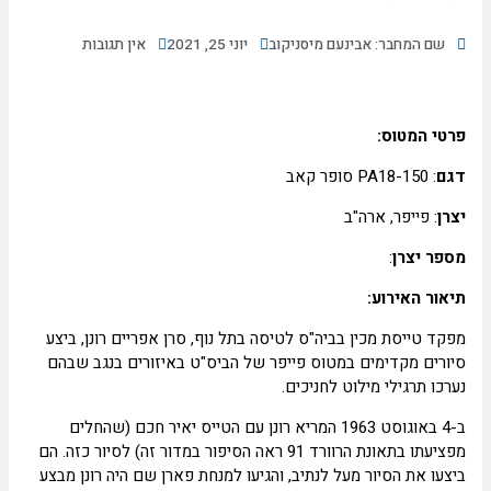
שם המחבר: אבינעם מיסניקוב
יוני 25, 2021
אין תגובות
טי המטוס:
גם
: PA18-150 סופר קאב
רן
: פייפר, ארה"ב
פר יצרן
:
אור האירוע:
קד טייסת מכין בביה"ס לטיסה בתל נוף, סרן אפריים רונן, ביצע
ורים מקדימים במטוס פייפר של הביס"ט באיזורים בנגב שבהם
רכו תרגילי מילוט לחניכים.
ב-4 באוגוסט 1963 המריא רונן עם הטייס יאיר חכם (שהחלים
מפציעתו בתאונת הרוורד 91 ראה הסיפור במדור זה) לסיור כזה. הם
צעו את הסיור מעל לנתיב, והגיעו למנחת פארן שם היה רונן מבצע