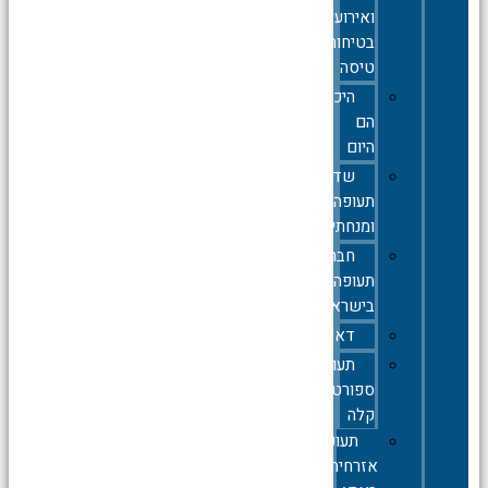
ואירועי
בטיחות
טיסה
היכן
הם
היום
שדות
תעופה
ומנחתים
חברות
תעופה
בישראל
דאייה
תעופה
ספורטיבית
קלה
תעופה
אזרחית