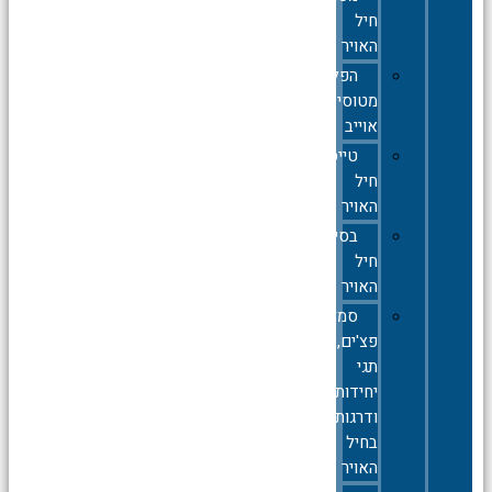
חיל
האויר
הפלות
מטוסי
אוייב
טייסות
חיל
האויר
בסיסי
חיל
האויר
סמלים,סיכות,
פצ'ים,
תגי
יחידות
ודרגות
בחיל
האויר