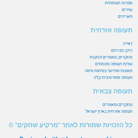
o
ות תעופתית
ים
k
יכים
ופה אזרחית
יה
ן הם היום
רים, מאמרים וכתבות
ת תעופה ומנחתים
נות ואירועי בטיחות טיסה
פה ספורטיבית קלה
ופה צבאית
רים ומאמרים
פה אזרחית בארץ ישראל
 הזכויות שמורות לאתר "מרקיע שחקים" ©