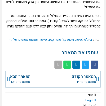
 התיאומים האחרונים. עם הנחיתה היתמר ענן אבק שהסתיר לטייס
 המסלול.
ייס הגיע בזוית חדה לציר המסלול ובמהירות גבוהה. המטוס נגע
במסלול בחוזקה וניתר לאויר ("קנגורו"), הסתובב 180 מעלות והתרסק
סלול כשחרטומו תחילה. הטייס ורונן יצאו ללא פגע והזעיקו עזרה.
יות:
ביה"ס לטיסה
,
מטוס קל
,
סופר קאב
,
פייפר
,
תאונות מטוסים
,
תל נוף
שתפו את המאמר
ודם
הבא
המאמר הקודם
המאמר הבא
תאונת פייפר 44
תאונת פייפר 40
מנוי
Login
Notify of