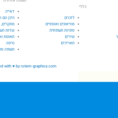
תעופה אזרחית
כללי
דאייה
לזכרם
היכן הם ה
מוזיאונים ואוספים
מחקרים, 
ספרות תעופתית
שדות תעו
ר
שירים
תאונות וא
תאריכים
טיסה
תעופה ספ
ed with ♥ by rotem-graphics.com