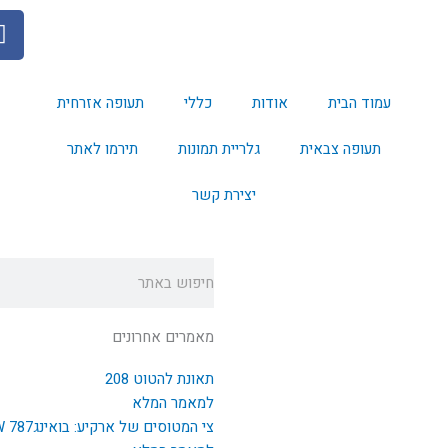
F
a
c
e
עמוד הבית
אודות
כללי
תעופה אזרחית
b
o
תעופה צבאית
גלריית תמונות
תירמו לאתר
o
k
יצירת קשר
חיפוש
מאמרים אחרונים
תאונת להטוט 208
למאמר המלא
צי המטוסים של ארקיע: בואינג787 EI-NEW