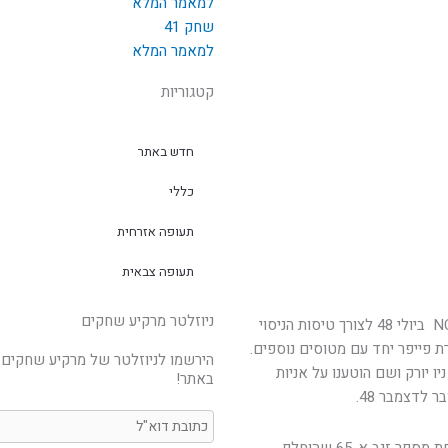
למאמר המלא
שחק 41
למאמר המלא
קטגוריות
חדש באתר
כללי
תעופה אזרחית
תעופה צבאית
ניוזלטר מרקיע שחקים
לאחר יצורו קיבל את הרישום האזרחי האמריקאי NC4792H ביולי 48 לצורך טיסות הניסוי
ת פייפר יחד עם מטוסים נוספים.
הירשמו לניוזלטר של מרקיע שחקים 
ו יורק ושם הוטענו על אניות
באתר!
 לדצמבר 48.
המטוס הורכב ונכנס לשירות טייסת הגליל של הפלמ"ח תחת מספר זנב א-65 שהוחלף