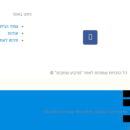
ניווט באתר
עמוד הבית
F
אודות
a
תירמו לאת
c
e
b
o
כל הזכויות שמורות לאתר "מרקיע שחקים" ©
o
k
0
Would love your thoughts, please comment.
x
)
(