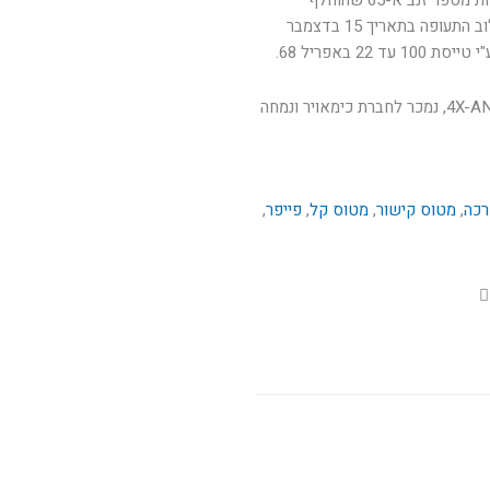
בנובמבר 1948 למספר 0416. יצא משירות ונרשם ע"ש קלוב התעופה בתאריך 15 בדצמבר
כשיצא משירות נרשם שוב ע"ש קלוב התעופה, הפעם כ-4X-ANI, נמכר לחברת כימאויר ונמחה
רכה
,
מטוס קישור
,
מטוס קל
,
פייפר
,