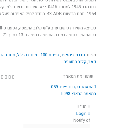
1954 תחת הרישום 4X-ADB. הוחזר לחיל האויר והופעל ע"י טייסת 100 עד 22 באפריל 68.
כשהתהפך בסופה בשדה התעופה בחיפה ב-13 במרץ 71.
תגיות:
חברת כימאויר
,
טייסת 100
,
טייסת הגליל
,
מטוס הד
קאב
,
קלוב התעופה
שתפו את המאמר
קודם
הבא
המאמר הקודם
פייפר 059
המאמר הבא
נץ 993
מנוי
Login
Notify of