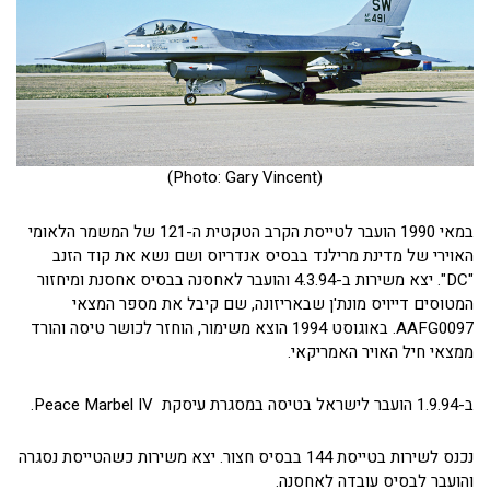
(Photo: Gary Vincent)
במאי 1990 הועבר לטייסת הקרב הטקטית ה-121 של המשמר הלאומי
האוירי של מדינת מרילנד בבסיס אנדריוס ושם נשא את קוד הזנב
"DC". יצא משירות ב-4.3.94 והועבר לאחסנה בבסיס אחסנת ומיחזור
המטוסים דייויס מונת'ן שבאריזונה, שם קיבל את מספר המצאי
AAFG0097. באוגוסט 1994 הוצא משימור, הוחזר לכושר טיסה והורד
ממצאי חיל האויר האמריקאי.
ב-1.9.94 הועבר לישראל בטיסה במסגרת עיסקת Peace Marbel IV.
נכנס לשירות בטייסת 144 בבסיס חצור. יצא משירות כשהטייסת נסגרה
והועבר לבסיס עובדה לאחסנה.