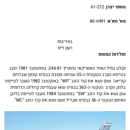
מספר יצרן
: 61-212
מס' חא"א
: 80-0491
באדיבות
רענן וייס
תולדות המטוס
:
נקלט בחיל האויר האמריקאי בתאריך 24.6.81. בספטמבר 1981 הוצב
בטייסת הקרב הטקטית ה-35 שהיתה מוצבת בבסיס קונסן שבדרום
קוריאה ושם נשא את קוד הזנב "WP". באוקטובר 1982 הועבר לטייסת
בלהק הקרב הטקטי ה-363 בבסיס שאו שבמדינת קרולינה הדרומית
שם נשא את קוד הזנב "SW". בספטמבר 1984 הועבר לטייסת בלהק
האימון הטקטי ה-56 בבסיס מקדיל ושם נשא את קוד הזנב "MC".