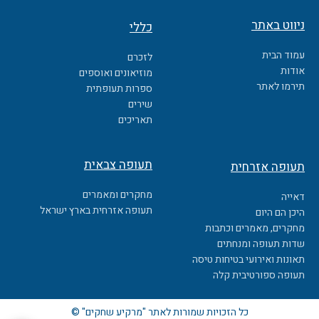
a
c
ניווט באתר
כללי
e
b
עמוד הבית
לזכרם
o
אודות
מוזיאונים ואוספים
o
תירמו לאתר
ספרות תעופתית
k
שירים
תאריכים
תעופה צבאית
תעופה אזרחית
מחקרים ומאמרים
דאייה
תעופה אזרחית בארץ ישראל
היכן הם היום
מחקרים, מאמרים וכתבות
שדות תעופה ומנחתים
תאונות ואירועי בטיחות טיסה
תעופה ספורטיבית קלה
כל הזכויות שמורות לאתר "מרקיע שחקים" ©