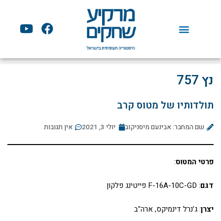
ילוג
תוכן
Y
F
o
a
u
c
t
e
u
b
נץ 757
b
o
e
o
תולדותיו של מטוס קרב
k
שם המחבר: אבינעם מיסניקוב
יולי 3, 2021
אין תגובות
פרטי המטוס
:
דגם
: F-16A-10C-GD פייטינג פלקון
יצרן
: ג'נרל דינמיקס, ארה"ב