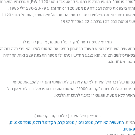
"סופר פנטום". מנועיו הוחלפו במנועי פראט אנד וויטני PW-1120, מערכותיו הושבחו
והוא ביצע את טיסת הבכורה עם מנוע 1120 אחד ומנוע J-79 ב-30 ביולי 1986,
ולאחר ניסויי טיסה מוצלחים במרכז ניסויי הטיסה של חיל האויר, הושתל מנוע 1120
שני וטיסת הבכורה נערכה ב-22 באפריל 1987,
ממריא לטיסת ניסוי (מקור: על המשמר, ארכיון יד יערי)
התעשיה האווירית בסיוע משרד הביטחון הטיסו את המטוס לסלון האווירי בלה בורז'ה
בפאריס לשם תצוגה. הוא נצבע מחדש, וניתנו לו מספר התצוגה 229 ואות הקריאה
האזרחי 4X-JPA.
בסופו של דבר חיל האוויר לא קנה את חבילת השינוי והעדיף להסב את מטוסי
הפנטום שלו לתצורת "קורנס 2000". המטוס הועבר בסופו של דבר למוזיאון חיל
האויר ללא מנועיו, שנשארו כגיבוי לתוכנית הלביא.
במוזיאון חיל האויר (צילום: קובי קרישוב)
תגיות:
התעשיה האוירית
,
מטוס ניסוי
,
מטוס קרב
,
מקדוננל דגלס
,
סופר פאנטום
,
פאנטום