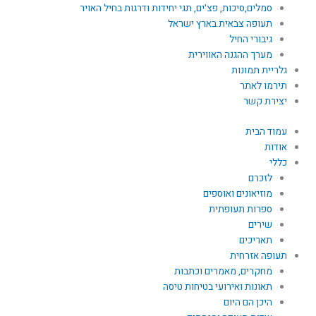
סמלים,סיכות, פצ'ים, תגי יחידות ודרגות בחיל האויר
תעופה צבאית בארץ ישראל
גיבורי החיל
מערך ההגנה האווירית
גלריית תמונות
תירמו לאתר
יצירת קשר
עמוד הבית
אודות
כללי
לזכרם
מוזיאונים ואוספים
ספרות תעופתית
שירים
תאריכים
תעופה אזרחית
מחקרים, מאמרים וכתבות
תאונות ואירועי בטיחות טיסה
היכן הם היום