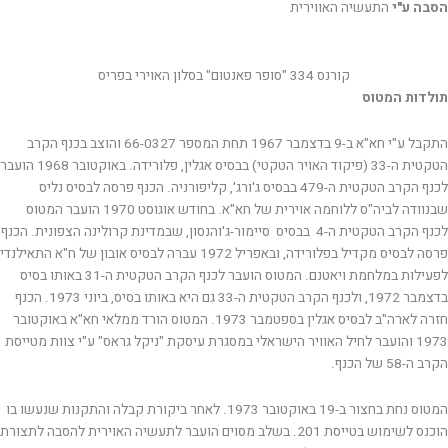
הסבה ע"י
התעשיה האווירית
קורנס 334 "סופר פאנטום" בסלון האוירי בפריס
תולדות המטוס
התקבל ע"י חא"א ב-9 בדצמבר 1967 תחת המספר 66-0327 והוצב בכנף הקרב
הטקטית ה-33 (פיקוד האויר הטקטי) בבסיס אגלין, פלורידה. באוקטובר 1968 הועבר
לכנף הקרב הטקטית ה-479 בבסיס ג'ורג', קליפורניה. הכנף פרסה לבסיס נליס
שבנוודה לביה"ס ללוחמה אוירית של חא"א. בחודש אוגוסט 1970 הועבר המטוס
לכנף הקרב הטקטית ה-4 בבסיס סיימור-ג'והנסון, שבמדינת קרולינה הצפונית. הכנף
פרסה לבסיס מקדיל בפלורידה, ובאפריל 1972 עברה לבסיס אובון של ח"א התאילנדי
לפעילות במלחמת ויאטנם. המטוס הועבר לכנף הקרב הטקטית ה-31 באותו בסיס
בדצמבר 1972, ולכנף הקרב הטקטית ה-33 גם היא באותו בסיס, ביוני 1973. הכנף
חזרה לארה"ב לבסיס אגלין בספטמבר 1973. המטוס הורד ממלאי חא"א באוקטובר
1973 והועבר לחיל האוויר הישראלי במסגרת עיסקת "ניקל גראס" ע"י צוות מטייסת
הקרב ה-58 של הכנף.
המטוס נחת בחצור ב-19 באוקטובר 1973. לאחר ביקורת קבלה והתקנות שנעשו בו
הוכנס לשימוש בטייסת 201. בשלב מסוים הועבר לתעשיה האוירית להסבה לתצורת