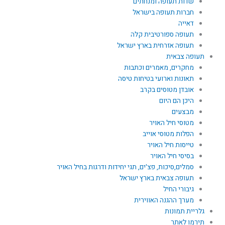
שדות תעופה ומנחתים
חברות תעופה בישראל
דאייה
תעופה ספורטיבית קלה
תעופה אזרחית בארץ ישראל
תעופה צבאית
מחקרים, מאמרים וכתבות
תאונות וארועי בטיחות טיסה
אובדן מטוסים בקרב
היכן הם היום
מבצעים
מטוסי חיל האויר
הפלות מטוסי אוייב
טייסות חיל האויר
בסיסי חיל האויר
סמלים,סיכות, פצ'ים, תגי יחידות ודרגות בחיל האויר
תעופה צבאית בארץ ישראל
גיבורי החיל
מערך ההגנה האווירית
גלריית תמונות
תירמו לאתר