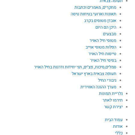
תעופה צבאית
מחקרים, מאמרים וכתבות
תאונות וארועי בטיחות טיסה
אובדן מטוסים בקרב
היכן הם היום
מבצעים
מטוסי חיל האויר
הפלות מטוסי אוייב
טייסות חיל האויר
בסיסי חיל האויר
סמלים,סיכות, פצ'ים, תגי יחידות ודרגות בחיל האויר
תעופה צבאית בארץ ישראל
גיבורי החיל
מערך ההגנה האווירית
גלריית תמונות
תירמו לאתר
יצירת קשר
עמוד הבית
אודות
כללי