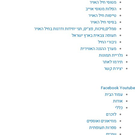
מטוסי חיל האויר
הפלות מטוסי אוייב
טייסות חיל האויר
בסיסי חיל האויר
סמלים,סיכות, פצ'ים, תגי יחידות ודרגות בחיל האויר
תעופה צבאית בארץ ישראל
גיבורי החיל
מערך ההגנה האווירית
גלריית תמונות
תירמו לאתר
יצירת קשר
Facebook
Youtube
עמוד הבית
אודות
כללי
לזכרם
מוזיאונים ואוספים
ספרות תעופתית
שירים