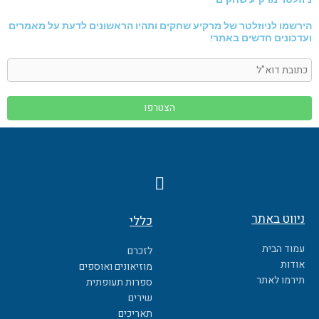
הירשמו לניוזלטר של מרקיע שחקים ותהיו הראשונים לדעת על מאמרים
ועדכונים חדשים באתר!
F
a
c
ניווט באתר
כללי
e
b
עמוד הבית
לזכרם
o
אודות
מוזיאונים ואוספים
o
תירמו לאתר
ספרות תעופתית
k
שירים
תאריכים