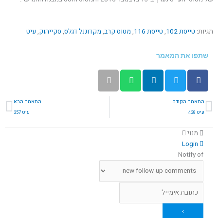
תגיות:
טייסת 102
,
טייסת 116
,
מטוס קרב
,
מקדוננל דגלס
,
סקייהוק
,
עיט
שתפו את המאמר
קודם
הב
המאמר הקודם
המאמר הבא
עיט 438
עיט 357
מנוי
Login
Notify of