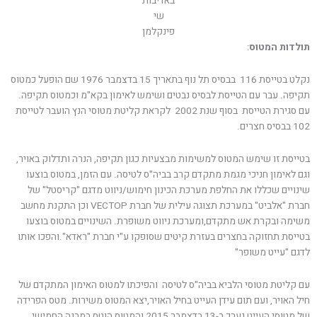
באדיבות
שי
פינקלמן
תולדות המטוס
:
נקלט בטייסת 116 בבסיס תל נוף בתאריך 15 בדצמבר 1976 שם הופעל כמטוס
תקיפה. עבר עם הטייסת לבסיס נבטים ושימש לאימון בקא"מ וכמטוס תקיפה.
עם סגירת הטייסת בסוף שנת 2002 לקראת קליטת מטוסי הנץ הועבר לטייסת
102 בבסיס חצרים.
בטייסת זו שימש המטוס למשימות מבצעיות כגון תקיפה, הנרה ותדלוק באויר,
וגם לאימון חניכי מגמת מתקדם קרב בביה"ס לטיסה. עם הזמן, במטוס בוצעו
שינויים שכללו את החלפת מערכת הכינון חימוש/ניווט מדגם "קריסטל" של
חברת "אלביט" במערכת תצוגה עילית של חברת VECTOP וכן התקנת מחשב
משימה ובקרת אש מתקדם,ומערכת ניווט משופרת. השינויים במטוס בוצעו
בטייסת תחזוקה בחצרים בעזרת קיטים שסופקו ע"י חברת "ראדא".והפכו אותו
לדגם "עייט משופר"
עם קליטת מטוסי הלביא בביה"ס לטיסה והפיכתו למטוס האימון המתקדם של
חיל האויר, ועם תום עידן העייט בחיל האויר,יצא המטוס משירות. מטס הפרידה
של מטוסי העייט נערך ב-13 בדצמבר 2015 והמטוס הוטס במבנה החמישי.