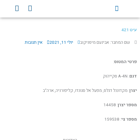
ילוג
Y
F
תוכן
o
a
u
c
t
e
עיט 421
u
b
b
o
שם המחבר: אבינעם מיסניקוב
יולי 11, 2021
אין תגובות
e
o
k
פרטי המטוס
:
דגם
: A-4N סקייהוק
יצרן
: מקדוננל דגלס, מפעל אל סגונדו, קליפורניה, ארה"ב
מספר יצרן
: 14458
מספר צי
: 159538