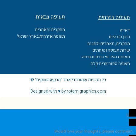
תעופה צבאית
תעופה אזרחית
מחקרים ומאמרים
דאייה
תעופה אזרחית בארץ ישראל
היכן הם היום
מחקרים, מאמרים וכתבות
שדות תעופה ומנחתים
תאונות ואירועי בטיחות טיסה
תעופה ספורטיבית קלה
כל הזכויות שמורות לאתר "מרקיע שחקים" ©
Designed with ♥ by rotem-graphics.com
0
Would love your thoughts, please comment.
x