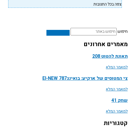
פה בכל התגובות
ש
רים אחרונים
ת להטוט 208
ר המלא
טוסים של ארקיע: בואינג787 EI-NEW
ר המלא
41
ר המלא
וריות