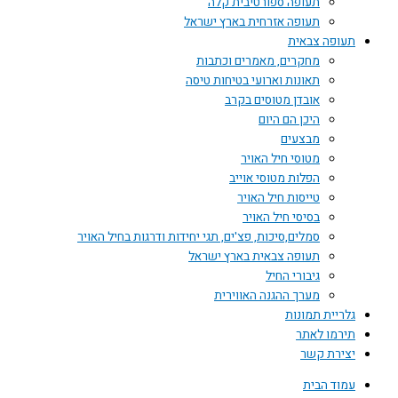
תעופה ספורטיבית קלה
תעופה אזרחית בארץ ישראל
תעופה צבאית
מחקרים, מאמרים וכתבות
תאונות וארועי בטיחות טיסה
אובדן מטוסים בקרב
היכן הם היום
מבצעים
מטוסי חיל האויר
הפלות מטוסי אוייב
טייסות חיל האויר
בסיסי חיל האויר
סמלים,סיכות, פצ'ים, תגי יחידות ודרגות בחיל האויר
תעופה צבאית בארץ ישראל
גיבורי החיל
מערך ההגנה האווירית
גלריית תמונות
תירמו לאתר
יצירת קשר
עמוד הבית