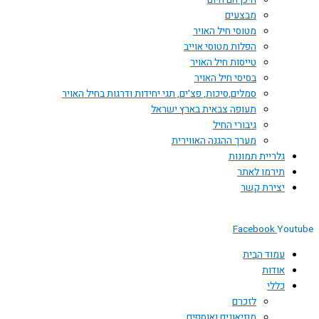
היכן הם היום
מבצעים
מטוסי חיל האויר
הפלות מטוסי אוייב
טייסות חיל האויר
בסיסי חיל האויר
סמלים,סיכות, פצ'ים, תגי יחידות ודרגות בחיל האויר
תעופה צבאית בארץ ישראל
גיבורי החיל
מערך ההגנה האווירית
גלריית תמונות
תירמו לאתר
יצירת קשר
Facebook
You
עמוד הבית
אודות
כללי
לזכרם
מוזיאונים ואוספים