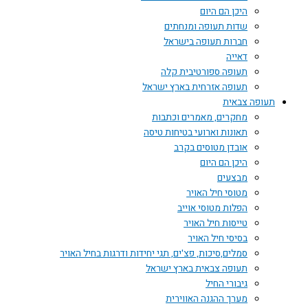
היכן הם היום
שדות תעופה ומנחתים
חברות תעופה בישראל
דאייה
תעופה ספורטיבית קלה
תעופה אזרחית בארץ ישראל
תעופה צבאית
מחקרים, מאמרים וכתבות
תאונות וארועי בטיחות טיסה
אובדן מטוסים בקרב
היכן הם היום
מבצעים
מטוסי חיל האויר
הפלות מטוסי אוייב
טייסות חיל האויר
בסיסי חיל האויר
סמלים,סיכות, פצ'ים, תגי יחידות ודרגות בחיל האויר
תעופה צבאית בארץ ישראל
גיבורי החיל
מערך ההגנה האווירית