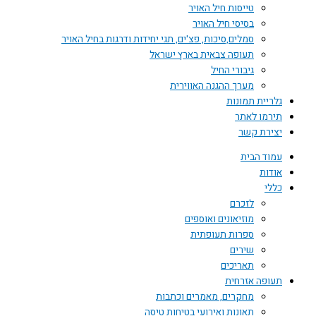
טייסות חיל האויר
בסיסי חיל האויר
סמלים,סיכות, פצ'ים, תגי יחידות ודרגות בחיל האויר
תעופה צבאית בארץ ישראל
גיבורי החיל
מערך ההגנה האווירית
גלריית תמונות
תירמו לאתר
יצירת קשר
עמוד הבית
אודות
כללי
לזכרם
מוזיאונים ואוספים
ספרות תעופתית
שירים
תאריכים
תעופה אזרחית
מחקרים, מאמרים וכתבות
תאונות ואירועי בטיחות טיסה