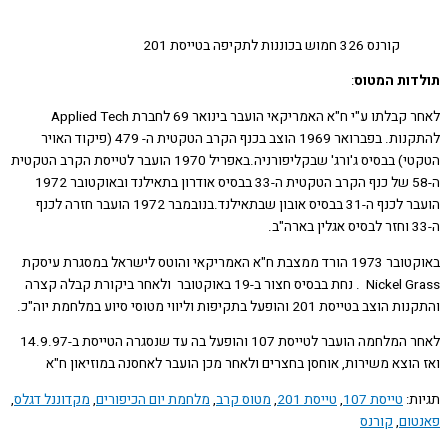
קורנס 326 חמוש בכוננות לתקיפה בטייסת 201
ות המטוס
:
לאחר קבלתו ע"י ח"א האמריקאי הועבר בינואר 69 לחברת Applied Tech
להתקנות. בפברואר 1969 הוצב בכנף הקרב הטקטית ה- 479 (פיקוד האויר
הטקטי) בבסיס ג'ורג' שבקליפורניה.באפריל 1970 הועבר לטייסת הקרב הטקטית
ה-58 של כנף הקרב הטקטית ה-33 בבסיס אודרון בתאילנד ובאוקטובר 1972
הועבר לכנף ה-31 בבסיס אובון שבתאילנד.בנובמבר 1972 הועבר חזרה לכנף
באוקטובר 1973 הורד ממצבת ח"א האמריקאי והוטס לישראל במסגרת עיסקת
Nickel Grass . נחת בבסיס חצור ב-19 באוקטובר ולאחר ביקורת קבלה קצרה
טייסת 201 והופעל בתקיפות וליווי מטוסי סיוע במלחמת יוה"כ.
לאחר המלחמה הועבר לטייסת 107 והופעל בה עד שנסגרה הטייסת ב-14.9.97
הוצא משירות, אוחסן בחצרים ולאחר מכן הועבר לאחסנה במוזיאון ח"א
ת:
טייסת 107
,
טייסת 201
,
מטוס קרב
,
מלחמת יום הכיפורים
,
מקדוננל דגלס
,
ום
,
קורנס