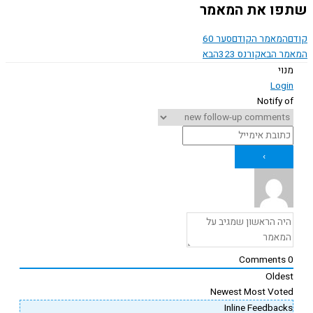
ו את המאמר
המאמר הקודם
סער 60
ר הבא
קורנס 323
הבא
נוי
Logi
Notify o
Comments
Oldes
Newest
Most Vote
Inline Feedback