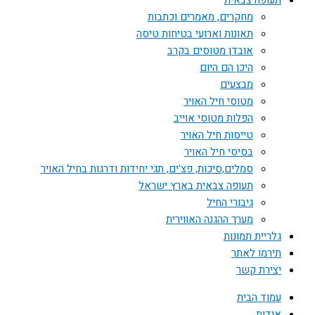
תעופה צבאית
מחקרים, מאמרים וכתבות
תאונות וארועי בטיחות טיסה
אובדן מטוסים בקרב
היכן הם היום
מבצעים
מטוסי חיל האויר
הפלות מטוסי אוייב
טייסות חיל האויר
בסיסי חיל האויר
סמלים,סיכות, פצ'ים, תגי יחידות ודרגות בחיל האויר
תעופה צבאית בארץ ישראל
גיבורי החיל
מערך ההגנה האווירית
גלריית תמונות
תירמו לאתר
יצירת קשר
עמוד הבית
אודות