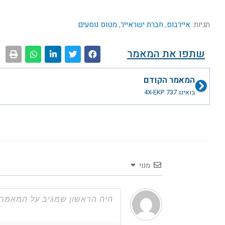
תגיות:
איירבוס
,
חברת ישראייר
,
מטוס נוסעים
שתפו את המאמר
קודם
המאמר הקודם
בואינג 4X-EKP 737
מנוי