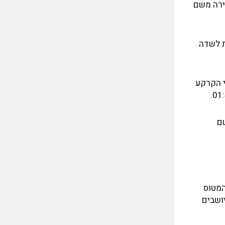
שירה משם
ת לשדה
פול של אנשי הקרקע
שם
 ההנמכה כשהמטוס
ל 26 בנתב"ג כשהנוסעים יושבים