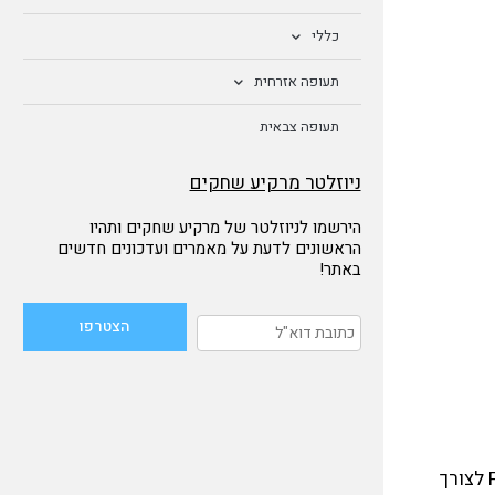
כללי
תעופה אזרחית
תעופה צבאית
ניוזלטר מרקיע שחקים
הירשמו לניוזלטר של מרקיע שחקים ותהיו
הראשונים לדעת על מאמרים ועדכונים חדשים
באתר!
המטוס הוזמן ע"י חברת ישראייר. ביצע את טיסת הבכורה ממפעל החברה בטולוז כשהוא נושא את סימן הרישום הצרפתי F-WWIR לצורך