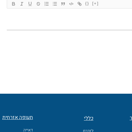
{}
[+]
תעופה אזרחית
ר
כללי
דאייה
לזכרם