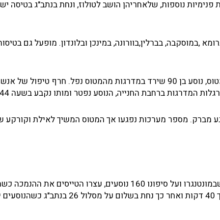
 פנימיות נוספות, שלאחריהן הושב לטולוז, ונחת בנתב"ג בטיסה י
מא ,במוסקבה, בברלין,בוורונה, במינכן ובלונדון. מופעל גם בטיסו
ב-24 ביוני 2017, בעמדה B7 בנתב"ג בעת ירידת הנוסעים מהמטוס, נוסע בן 90 שירד במדרגות מהמטוס נפל. חרף טי
ות המדרגות ברחבת החנייה, הנוסע נפטר ומותו נקבע בשעה 01:44.
ם שוטף נפגע מברק. מספר מערכות נפגעו אך המטוס המשיך לאילת וקורקע 
ב-12 בספטמבר 2022, בעת נחיתה מטיסה 6H-176 מטיוואט שבמונטנגרו ועל סיפונו 160 נוסעים, עצרו הטייסים את
היה בגובה 12,000 רגל בגלל בעיה בכני בנסע והמטוס חג במשך 40 דקות ואחר כך נחת בשלום על מסלו