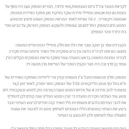
לקראת מצעד צה"ל ביום העצמאות,מאי 1973, המריא המסוק שבו היו נוסף על
הצוות גם כוח אבטחה מחיילי סיירת שקד בפיקוד סגן מפקד הסיירת ממנחת
אוגוסטה ויקטוריה . כ-10 שניות לאחר המראת המסוק נשמע פיצוץ מהמנוע.
המנוע נדם והמסוק החל לסבסב שמאלה ולשקוע.המסוק התרסק על כביש ואדי
ג'וז היורד מהר הצופים.
הקברניט עפר בן יעקב שבר את רגלו וגם חלק מחיילי הכוח וטייס המשנה
נפצעו.הם פונו לביה"ח הדסה עין כרם.מפקדת חיל האויר מינתה ועדת חקירה
לבירור נסיבות התאונה.בראש הוועדה עמד מפקד טייסת המסוקים הקלים רס"ן
עופר בן פרץ ובה היה חבר הקצין הטכני של הטייסת סרן מנשה זיו.
המסוק חולץ מהשטח והובל ע"ג משאית קווין מרי ליחידת האחזקה האוירית של
ח"א בתל נוף.מנוע הלייקומינג T-53 של המסוק הוסר ופורק.לאחר זמן קצר
נמצא כי להב מדרגה 4 של מדחס המנוע נשברה,וגרמה נזק למנוע ובעקבותיו דום
מנוע.עוד העלתה חקירת הוועדה כי יצרן המנוע המליץ שנה קודם לכן להחליף
את להבי המדחס בלהבים משופרות.חיל האויר קנה זוודים לביצוע השינוי וכבר
ביצע את השינוי במנועים הללו כשהגיעו לשיפוץ.מנוע זה לא גמר את שעות
הפעולה שלו לשיפוץ ולכן לא בוצע בו השינוי.
בעקבות ממצאי הוועדה קורקע כל מערך מסוקי הבל-205 בחיל והוצאה ע"י