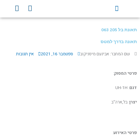
ילוג
Y
F
תוכן
o
a
u
c
t
e
תאונת בל 205 063
u
b
b
o
תאונה בדרך למטס
e
o
שם המחבר: אבינעם מיסניקוב
ספטמבר 16, 2021
אין תגובות
k
פרטי המסוק
:
דגם
: UH-1H
יצרן
: בל,ארה"ב
פרטי האירוע
: