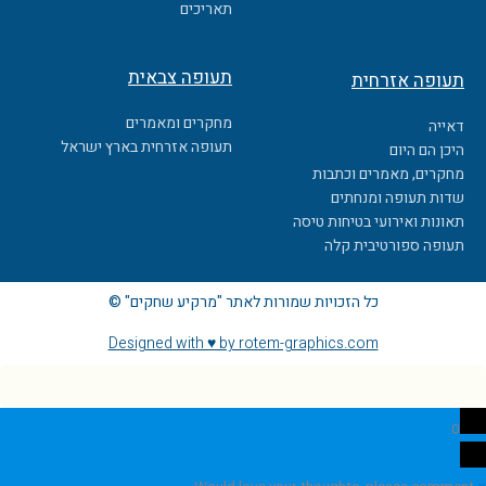
תאריכים
תעופה צבאית
תעופה אזרחית
מחקרים ומאמרים
דאייה
תעופה אזרחית בארץ ישראל
היכן הם היום
מחקרים, מאמרים וכתבות
שדות תעופה ומנחתים
תאונות ואירועי בטיחות טיסה
תעופה ספורטיבית קלה
כל הזכויות שמורות לאתר "מרקיע שחקים" ©
Designed with ♥ by rotem-graphics.com
0