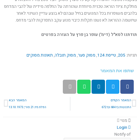
מחלקת ציוד הוראה טכנית מיוחדת שהורתה על החלפה מידית של להבי המדחס
בלהבים משופרות בכל המנועים בחיל שבהם לא בוצע עדיין השינוי.לאחר
שיושמה ההוראה לא נשנו תקלות כיבוי מנוע עקב התפרקות להבי מדחס.
תודתנו לסא"ל (דימ') עופר בן פרץ על העזרה בפרטים
תגיות:
205
,
טייסת 124
,
מסוק סער
,
מסוק תובלה
,
תאונות מסוקים
שתפו את המאמר
קודם
הב
המאמר הקודם
המאמר הבא
התנגשות בז 684 ובז 672
הפלת מיג 21 סורי, 13.10.1973
מנוי
Login
Notify of