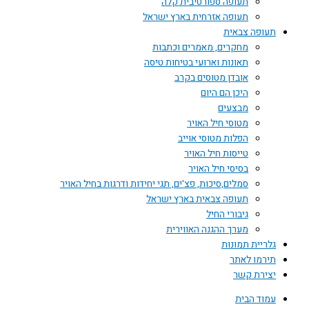
תעופה ספורטיבית קלה
תעופה אזרחית בארץ ישראל
תעופה צבאית
מחקרים, מאמרים וכתבות
תאונות וארועי בטיחות טיסה
אובדן מטוסים בקרב
היכן הם היום
מבצעים
מטוסי חיל האויר
הפלות מטוסי אוייב
טייסות חיל האויר
בסיסי חיל האויר
סמלים,סיכות, פצ'ים, תגי יחידות ודרגות בחיל האויר
תעופה צבאית בארץ ישראל
גיבורי החיל
מערך ההגנה האווירית
גלריית תמונות
תירמו לאתר
יצירת קשר
עמוד הבית