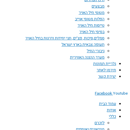
היכן הם היום
מבצעים
מטוסי חיל האויר
הפלות מטוסי אוייב
טייסות חיל האויר
בסיסי חיל האויר
סמלים,סיכות, פצ'ים, תגי יחידות ודרגות בחיל האויר
תעופה צבאית בארץ ישראל
גיבורי החיל
מערך ההגנה האווירית
גלריית תמונות
תירמו לאתר
יצירת קשר
Facebook
You
עמוד הבית
אודות
כללי
לזכרם
מוזיאונים ואוספים