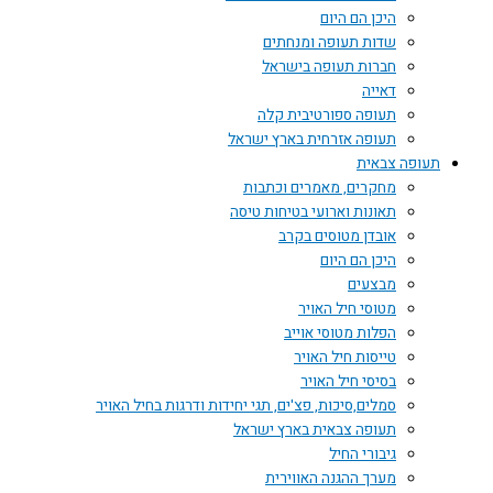
היכן הם היום
שדות תעופה ומנחתים
חברות תעופה בישראל
דאייה
תעופה ספורטיבית קלה
תעופה אזרחית בארץ ישראל
תעופה צבאית
מחקרים, מאמרים וכתבות
תאונות וארועי בטיחות טיסה
אובדן מטוסים בקרב
היכן הם היום
מבצעים
מטוסי חיל האויר
הפלות מטוסי אוייב
טייסות חיל האויר
בסיסי חיל האויר
סמלים,סיכות, פצ'ים, תגי יחידות ודרגות בחיל האויר
תעופה צבאית בארץ ישראל
גיבורי החיל
מערך ההגנה האווירית