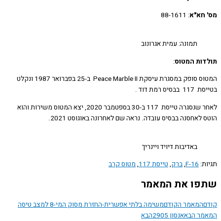
חא"א
: 88-1611
תמונה: עמית אגרונוב
ות המטוס
:
המטוס סופק במסגרת עיסקת Peace Marble II ב-25 בפברואר 1987 ונקלט
יס רמת דוד .
לאחר שנסגרה טייסת 117 ב-30 בספטמבר 2020, יצא המטוס משירות והוא
לאחסנה בבסיס עובדה. נראה שם לאחרונה באוגוסט 2021.
באדיבות דיויד ויינריך
ת:
F-16
,
ברק
,
טייסת 117
,
מטוס קרב
ו את המאמר
המאמר הקודם
משימה בלתי אפשרית-החזרת מסוק המי-8 למצב טיסה
ר הבא
אנסון 2905
הבא