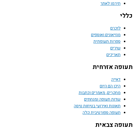
תירמו לאתר
י
לזכרם
מוזיאונים ואוספים
ספרות תעופתית
שירים
תאריכים
פה אזרחית
דאייה
היכן הם היום
מחקרים, מאמרים וכתבות
שדות תעופה ומנחתים
תאונות ואירועי בטיחות טיסה
תעופה ספורטיבית קלה
פה צבאית