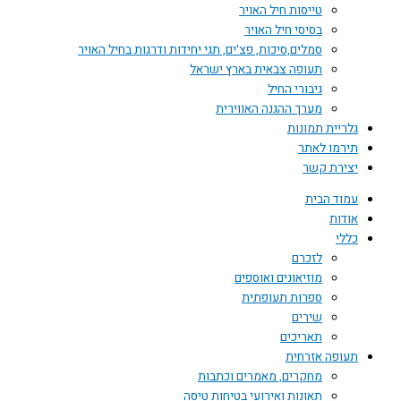
טייסות חיל האויר
בסיסי חיל האויר
סמלים,סיכות, פצ'ים, תגי יחידות ודרגות בחיל האויר
תעופה צבאית בארץ ישראל
גיבורי החיל
מערך ההגנה האווירית
גלריית תמונות
תירמו לאתר
יצירת קשר
עמוד הבית
אודות
כללי
לזכרם
מוזיאונים ואוספים
ספרות תעופתית
שירים
תאריכים
תעופה אזרחית
מחקרים, מאמרים וכתבות
תאונות ואירועי בטיחות טיסה