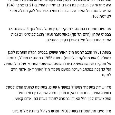
היה אחראי על העברות כח האדם בן יחידות החיל.ב-21 בדצמבר 1948
הודיע למטה חיל האויר על העברת צוותי האויר של להק תובלה אוירי
לטייסת 106.
עם סיום תפקידו התמנה לתפקיד קצין מנהלה של כנף 4 ששכנה אז
בבסיס עקרון (היום תל נוף).באוקטובר 1950 הוצב לביס"ט 21 (בית
הספר הטכני של חיל האויר) כקצין המנהלה.
בשנת 1951 הוצב למטה חיל האויר ששכן בבסיס רמלה והתמנה לסגן
רמש"ל (ראש מחלקת שלישות). בשנת 1952 התמנה לרמש"ל, ובנוסף
על תפקידו שימש כנשיא בית המשפט השיפוטי המחוזי של חיל האויר,
ועל כך זכה במכתב הערכה מטעם מפקד חיל האויר דאז אלוף חיים
לסקוב.
מדן שירת בתפקיד רמש"ל במשך 6 שנים. בתקופת כהונתו החלו לטפל
בנושא החינוך הטרום צבאי, וכמו כן נוצרה הזיקה בין בתי הספר
המקצועיים לבין חיל האויר, במטרה לפתור בעיות כח אדם קצועי.
מדן סיים את תפקידו בשנת 1958 ופרש מצה"ל בדרגת אל"מ ביוני