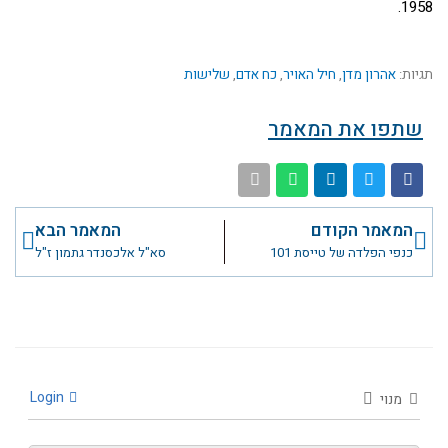
1958.
תגיות:
אהרון מדן
,
חיל האויר
,
כח אדם
,
שלישות
שתפו את המאמר
קודם
הבא
המאמר הקודם
המאמר הבא
כנפי הפלדה של טייסת 101
סא"ל אלכסנדר גתמון ז"ל
Login
מנוי