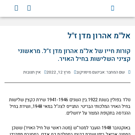
ילוג
Y
F
תוכן
o
a
u
c
t
e
u
b
אל"מ אהרון מדן ז"ל
b
o
e
o
קורות חייו של אל"מ אהרון מדן ז"ל. מראשוני
k
קציני השלישות בחיל האויר.
שם המחבר: אבינעם מיסניקוב
מרץ 12, 2022
אין תגובות
נולד בפולין בשנת 1922.בין השנים 1941-1946 שירת כקצין שלישות
בחיל האויר המלכותי הבריטי. התגייס לצה"ל במאי 1948, ושירת בחיל
ההנדסה בתקופת המצור על ירושלים.
באוקטובר 1948 הועבר למטר"ש (מטה ראשי של חיל האויר) ששכן
המחנה אריאל ביפו,ושירת כקצין במחלקת כח אדם, במסגרת תפקידו