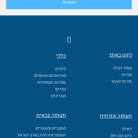
F
a
c
ניווט באתר
כללי
e
b
עמוד הבית
לזכרם
o
אודות
מוזיאונים ואוספים
o
תירמו לאתר
ספרות תעופתית
k
שירים
תאריכים
תעופה צבאית
תעופה אזרחית
מחקרים ומאמרים
דאייה
תעופה אזרחית בארץ ישראל
היכן הם היום