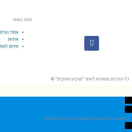
ניווט באתר
עמוד הבית
F
אודות
a
תירמו לאת
c
e
b
o
כל הזכויות שמורות לאתר "מרקיע שחקים" ©
o
k
0
Would love your thoughts, please comment.
x