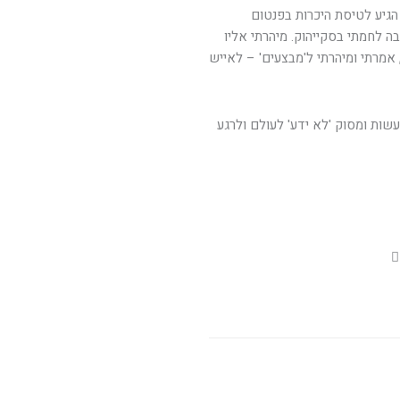
הגיע לטיסת היכרות בפנטום
כ, בה לחמתי בסקייהוק. מיהרתי אליו
, אמרתי ומיהרתי ל'מבצעים' – לאייש
שות ומסוק 'לא ידע' לעולם ולרגע