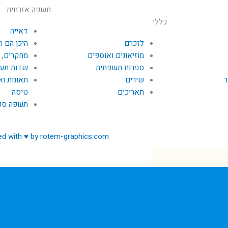
תעופה אזרחית
כללי
דאייה
לזכרם
היכן הם ה
מוזיאונים ואוספים
מחקרים, 
ספרות תעופתית
שדות תעו
ר
שירים
תאונות וא
תאריכים
טיסה
תעופה ספ
ed with ♥ by rotem-graphics.com