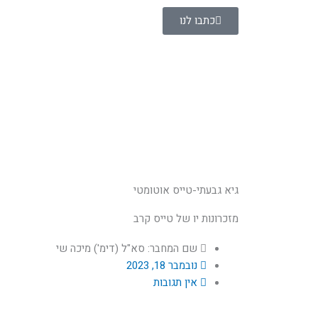
ילוג
כתבו לנו
תוכן
גיא גבעתי-טייס אוטומטי
מזכרונות יו של טייס קרב
שם המחבר: סא"ל (דימ') מיכה שי
נובמבר 18, 2023
אין תגובות