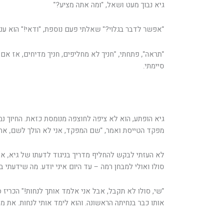
גיא נבוך מעט ושאל, "ומה אתה מציע?"
"אפשר לדבר בגלוי?" שאלתי פעם נוספת, "ודאי!" הוא ענה
"תראה", פתחתי, "חניך לא מחליפים, חניך מדיחים, אז אם
סיימתי.
גיא הופתע, הוא לא ציפה לחוצפה מנומסת כזאת. החיוך נמ
מפקד הטייסת ואמר, "שם המפקד, אני לא הולך לשם, אתה
לא העזתי לבקש להחליף מדריך בניגוד לדעתו של גיא, אבל
סולו ואולי למבחן רמה – עד היום איני יודע. מה שידעתי 
"שי, סולו לא תקבל, אבל אני אלמד אותך לנחות!" הכריז 
אותו כבר בנחיתה הראשונה. והוא לימד אותי לנחות. את מ