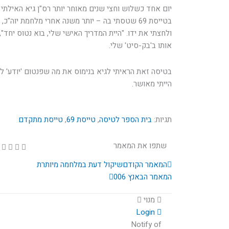
יום אחד כשלוש וחצי שנים מאוחר יותר רס"ן גיא האילתי 
בטייסת 69 שטסתי בה – יותר משנה אחרי מלחמת יוה"
ולחצתי את ידו. "היית המדריך האישי שלי, בוא נטוס יחד"
אותו ב'בק-סיט' שלי.
בטיסה זאת הראיתי לגיא בנימוס את מה שפנטום 'יודע' לע
הייתי מאושר.
תגיות:
בית הספר לטיסה
,
טייסת 69
,
טייסת מתקדם
שתפו את המאמר
קודם
הבא
המאמר הקודם
שיקול דעת במלחמה מיותרת
המאמר הבא
נץ 006
מנוי
Login
Notify of