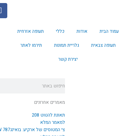
F
a
c
e
עמוד הבית
אודות
כללי
תעופה אזרחית
b
o
תעופה צבאית
גלריית תמונות
תירמו לאתר
o
k
יצירת קשר
חיפוש
מאמרים אחרונים
תאונת להטוט 208
למאמר המלא
צי המטוסים של ארקיע: בואינג787 EI-NEW