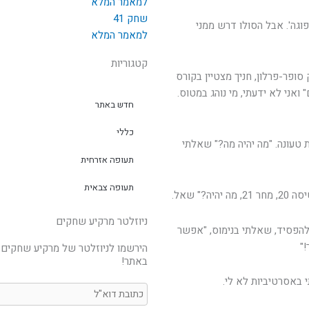
למאמר המלא
שחק 41
 10' ב'פייפר' עברתי די בקלות וכך גם את צ'ק 8 ב'פוגה'. אבל הסולו דרש ממני
למאמר המלא
קטגוריות
סופר-פרלון, חניך מצטיין בקורס
ואני לא ידעתי, מי נוהג במטוס.
חדש באתר
כללי
 טעונה. "מה יהיה מה?" שאלתי
תעופה אזרחית
תעופה צבאית
ניוזלטר מרקיע שחקים
 להפסיד, שאלתי בנימוס, "אפשר
!"
הירשמו לניוזלטר של מרקיע שחקים 
באתר!
 באסרטיביות לא לי.