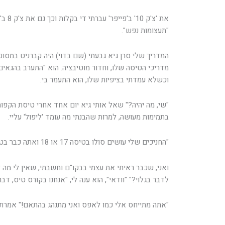
את 'צ'ק
"תעצומות נפש".
המדריך שלי סרן גיא גבעתי (שם בדוי) היה קברניט במסוק 
מדריכי הטיסה שלו, וחדור מוטיבציה. הוא "התערב בהגאים" 
וכשלא עמדתי בציפיות שלו, הוא התעמר בי.
"שי, מה יהיה?" שאל אותי גיא יום אחד אחרי טיסת הקפות
בתמימות מעושה, למרות שהבנתי מה עומד 'ליפול' עליי.
"החניכים שלי עושים סולו בטיסה 17 או 18 ואתה כבר בטיסה 20, מחר 21, מה יהיה?" שאל.
ואני, שכבר ראיתי את עצמי בבקו"ם וחשבתי, שאין לי מה
לדבר בגלוי?" "וודאי", הוא ענה לי, "אנחנו בקורס טיס, דבר
"אתה מתייחס אלי כמו לאפס ואני מתנהג בהתאם!" אמרתי