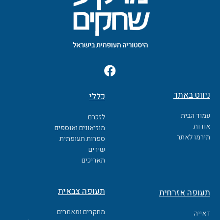
F
a
c
ניווט באתר
כללי
e
b
עמוד הבית
לזכרם
o
אודות
מוזיאונים ואוספים
o
תירמו לאתר
ספרות תעופתית
k
שירים
תאריכים
תעופה צבאית
תעופה אזרחית
מחקרים ומאמרים
דאייה