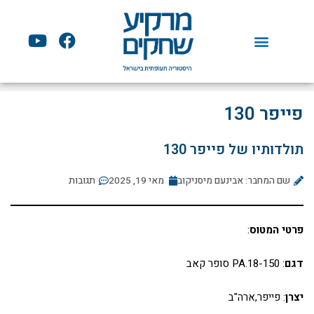
ילוג
תוכן
Y
F
o
a
u
c
t
e
u
b
פייפר 130
b
o
e
o
תולדותיו של פייפר 130
k
שם המחבר: אבינעם מיסניקוב
מאי 19, 2025
תגובות
פרטי המטוס
:
דגם
: PA.18-150 סופר קאב
יצרן
: פייפר,ארה"ב