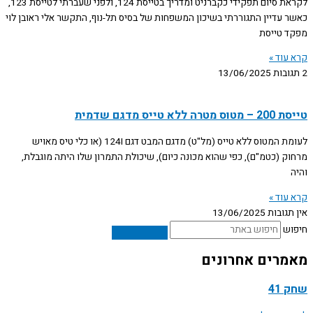
לקראת סיום תפקידי כקברניט ומדריך בטייסת 124, ולפני שעברתי לטייסת 123,
כאשר עדיין התגוררתי בשיכון המשפחות של בסיס תל-נוף, התקשר אלי ראובן לוי
מפקד טייסת
קרא עוד »
2 תגובות
13/06/2025
טייסת 200 – מטוס מטרה ללא טייס מדגם שדמית
לעומת המטוס ללא טייס (מל"ט) מדגם המבט דגם 124I (או כלי טיס מאויש
מרחוק (כטמ"ם), כפי שהוא מכונה כיום), שיכולת התמרון שלו היתה מוגבלת,
והיה
קרא עוד »
אין תגובות
13/06/2025
חיפוש
מאמרים אחרונים
שחק 41