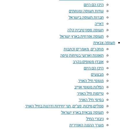
היכן הם היום
שדות תעופה ומנחתים
חברות תעופה בישראל
דאייה
תעופה ספורטיבית קלה
תעופה אזרחית בארץ ישראל
תעופה צבאית
מחקרים, מאמרים וכתבות
תאונות וארועי בטיחות טיסה
אובדן מטוסים בקרב
היכן הם היום
מבצעים
מטוסי חיל האויר
הפלות מטוסי אוייב
טייסות חיל האויר
בסיסי חיל האויר
סמלים,סיכות, פצ'ים, תגי יחידות ודרגות בחיל האויר
תעופה צבאית בארץ ישראל
גיבורי החיל
מערך ההגנה האווירית