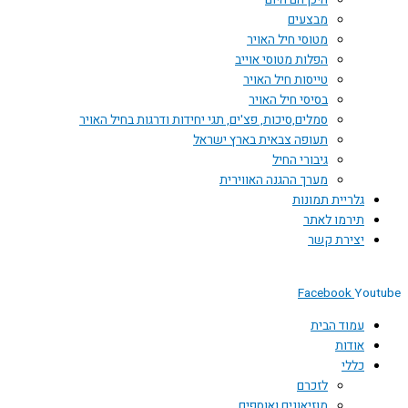
היכן הם היום
מבצעים
מטוסי חיל האויר
הפלות מטוסי אוייב
טייסות חיל האויר
בסיסי חיל האויר
סמלים,סיכות, פצ'ים, תגי יחידות ודרגות בחיל האויר
תעופה צבאית בארץ ישראל
גיבורי החיל
מערך ההגנה האווירית
גלריית תמונות
תירמו לאתר
יצירת קשר
Facebook
Youtube
עמוד הבית
אודות
כללי
לזכרם
מוזיאונים ואוספים