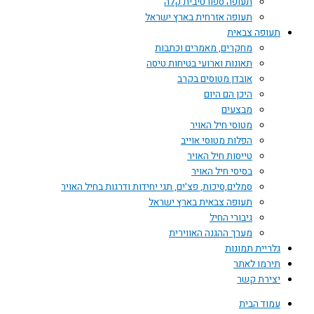
תעופה ספורטיבית קלה
תעופה אזרחית בארץ ישראל
תעופה צבאית
מחקרים, מאמרים וכתבות
תאונות וארועי בטיחות טיסה
אובדן מטוסים בקרב
היכן הם היום
מבצעים
מטוסי חיל האויר
הפלות מטוסי אוייב
טייסות חיל האויר
בסיסי חיל האויר
סמלים,סיכות, פצ'ים, תגי יחידות ודרגות בחיל האויר
תעופה צבאית בארץ ישראל
גיבורי החיל
מערך ההגנה האווירית
גלריית תמונות
תירמו לאתר
יצירת קשר
עמוד הבית