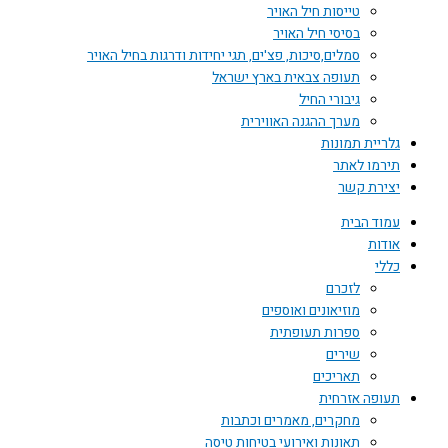
טייסות חיל האויר
בסיסי חיל האויר
סמלים,סיכות, פצ'ים, תגי יחידות ודרגות בחיל האויר
תעופה צבאית בארץ ישראל
גיבורי החיל
מערך ההגנה האווירית
גלריית תמונות
תירמו לאתר
יצירת קשר
עמוד הבית
אודות
כללי
לזכרם
מוזיאונים ואוספים
ספרות תעופתית
שירים
תאריכים
תעופה אזרחית
מחקרים, מאמרים וכתבות
תאונות ואירועי בטיחות טיסה