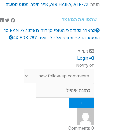
תגיות:
ATR-72
,
AIR HAIFA
,
אייר חיפה
,
מטוס נוסעים
שתפו את המאמר
קודם
הבא
המאמר הקודם
צי מטוסי סן דור: בואינג 4X-EKN 737
המאמר הבא
צי מטוסי אל על בואינג 4X-EDK 787
מנוי
Login
Notify of
Comments
0