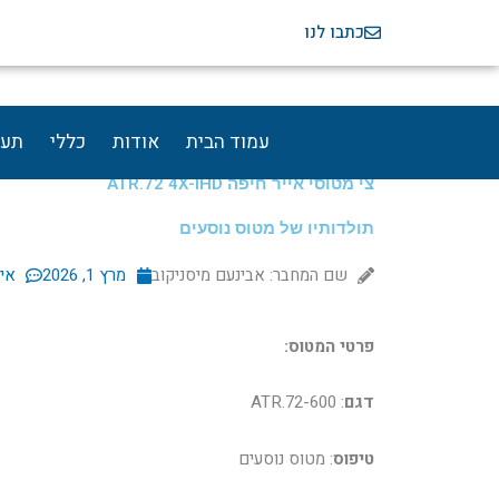
ילוג
כתבו לנו
תוכן
עמוד הבית
אודות
כללי
תעו
צי מטוסי אייר חיפה ATR.72 4X-IHD
תולדותיו של מטוס נוסעים
שם המחבר: אבינעם מיסניקוב
מרץ 1, 2026
אין
פרטי המטוס:
דגם
: ATR.72-600
טיפוס
: מטוס נוסעים