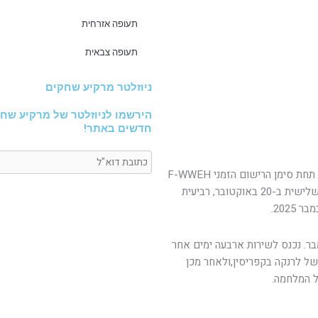
תעופה אזרחית
תעופה צבאית
ניוזלטר מרקיע שחקים
הירשמו לניוזלטר של מרקיע שחק
חדשים באתר!
מטוס זה ביצע את טיסת הבכורה ממפעל טולוז של אלניה תחת סימן הרישום הזמני F-WWEH
ב-6 באוקטובר 2025. טיסת ניסוי שניה נערכה באותו יום, שלישית ב-20 באוקטובר, רביעית
ייר חיפה והוטס מטולוז לחיפה ב-19 בנובמבר. נכנס לשירות ארבעה ימים אחר
ל לרנקה בקפריסין,ולאחר מכן
 המלחמה.