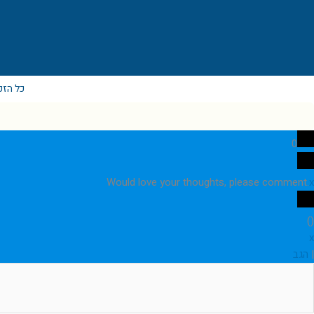
c
e
b
o
o
k
כל הזכ
0
Would love your thoughts, please comment.
x
)
(
x
|
הגב