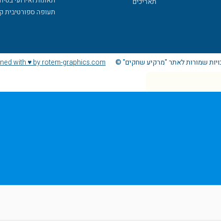
תאונות ואירועי בטיח
תאריכים
תעופה ספורטיבית ק
ויות שמורות לאתר "מרקיע שחקים" ©
ned with ♥ by rotem-graphics.com